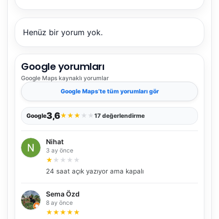
Henüz bir yorum yok.
Google yorumları
Google Maps
kaynaklı yorumlar
Google Maps
’te tüm yorumları gör
3,6
★
★
★
★
★
Google
17 değerlendirme
Nihat
3 ay önce
★
★
★
★
★
24 saat açık yazıyor ama kapalı
Sema Özd
8 ay önce
★
★
★
★
★