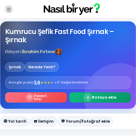
Kumrucu Şefik Fast Food Şırnak –
Şırnak
Ekleyen:
İbrahim Fırtına
Şırnak
Nerede Yenir?
3,6
★
★
★
★
★
Google
puanı
17 değerlendirme
Favori
🤍
+
Rotaya ekle
0
kişi
🧭 Yol tarifi
☎️ İletişim
💬 Yorum/Fotoğraf ekle