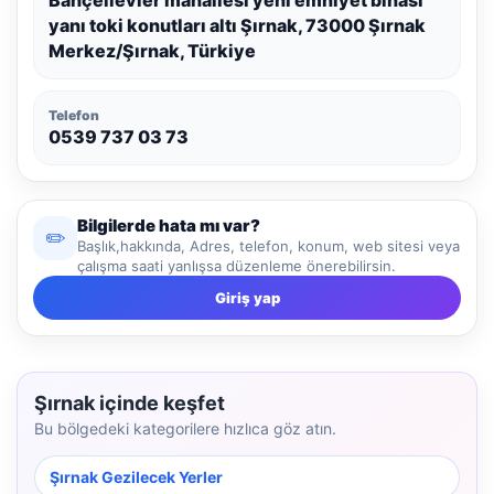
yanı toki konutları altı Şırnak, 73000 Şırnak
Merkez/Şırnak, Türkiye
Telefon
0539 737 03 73
Bilgilerde hata mı var?
✏️
Başlık,hakkında, Adres, telefon, konum, web sitesi veya
çalışma saati yanlışsa düzenleme önerebilirsin.
Giriş yap
Şırnak içinde keşfet
Bu bölgedeki kategorilere hızlıca göz atın.
Şırnak Gezilecek Yerler