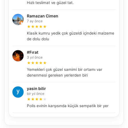
Hızlı teslimat ve güzel tat.
Ramazan Cimen
7 ay önce
★
★
★
★
★
NBY Akıllı Asistan
Klasik kumru yedik çok güzeldi içindeki malzeme
AI kullanmadan, sitedeki gerçek yerlerle akıllı rota
de dolu dolu
önerir.
#Fırat
3 yıl önce
★
★
★
★
★
Şehir / ilçe
Yemekleri çok güzel samimi bir ortamı var
denenmesi gereken yerlerden biri
yasin bilir
⭐ Popüler
🧭 Rehber
✨ İlk kez gelen
bir yıl önce
★
★
★
★
★
🏛️ Tarihi
🌿 Doğa
👨‍👩‍👧 Aile/Çocuk
Polis evinin karşısında küçük sempatik bir yer
🍽️ Lezzet
⚡ Kısa
🚶 Yürüyüş
🚗 Arabayla
📸 Fotoğraf
🍃 Sakin