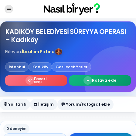
KADIKÖY BELEDİYESİ SÜREYYA OPERASI
– Kadıköy
Ekleyen:
İbrahim Fırtına
İstanbul
Kadıköy
Gezilecek Yerler
Favori
🤍
+
Rotaya ekle
0
kişi
🧭 Yol tarifi
☎️ İletişim
💬 Yorum/Fotoğraf ekle
0 deneyim