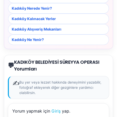
Kadıköy Nerede Yenir?
Kadıköy Kalınacak Yerler
Kadıköy Alışveriş Mekanları
Kadıköy Ne Yenir?
KADIKÖY BELEDİYESİ SÜREYYA OPERASI
💬
Yorumları
✍️
Bu yer veya lezzet hakkında deneyimini yazabilir,
fotoğraf ekleyerek diğer gezginlere yardımcı
olabilirsin.
NBY Akıllı Asistan
Yorum yapmak için
Giriş
yap.
AI kullanmadan, sitedeki gerçek yerlerle akıllı rota