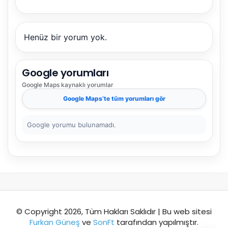
önerir.
Henüz bir yorum yok.
Şehir / ilçe
Google yorumları
Google Maps
kaynaklı yorumlar
⭐ Popüler
🧭 Rehber
✨ İlk kez gelen
Google Maps
’te tüm yorumları gör
🏛️ Tarihi
🌿 Doğa
👨‍👩‍👧 Aile/Çocuk
Google yorumu bulunamadı.
🍽️ Lezzet
⚡ Kısa
🚶 Yürüyüş
🚗 Arabayla
📸 Fotoğraf
🍃 Sakin
☔ Yağmurlu
🗓️ Hafta sonu
₺ Ekonomik
Durak
© Copyright 2026, Tüm Hakları Saklıdır | Bu web sitesi
Furkan Güneş
ve
SonFt
tarafından yapılmıştır.
Akıllı rota öner