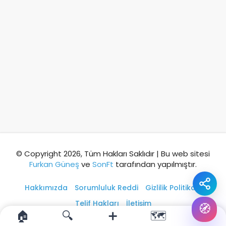
⭐ Popüler
🧭 Rehber
✨ İlk kez gelen
🏛️ Tarihi
🌿 Doğa
👨‍👩‍👧 Aile/Çocuk
🍽️ Lezzet
⚡ Kısa
🚶 Yürüyüş
🚗 Arabayla
📸 Fotoğraf
🍃 Sakin
☔ Yağmurlu
🗓️ Hafta sonu
₺ Ekonomik
Durak
© Copyright 2026, Tüm Hakları Saklıdır | Bu web sitesi
Furkan Güneş
ve
SonFt
tarafından yapılmıştır.
Akıllı rota öner
Hakkımızda
Sorumluluk Reddi
Gizlilik Politikası
Telif Hakları
İletişim
🧭
🏠
🔍
➕
🗺️
👤