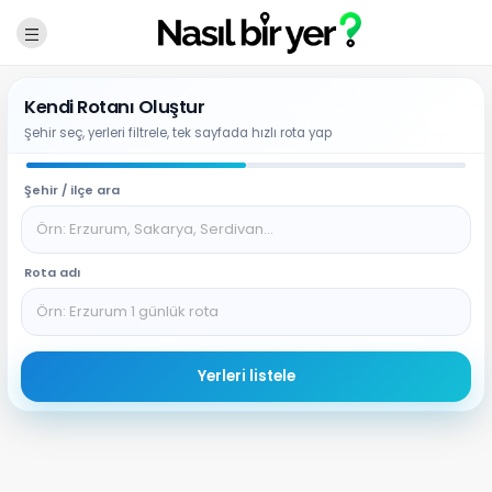
Kendi Rotanı Oluştur
Şehir seç, yerleri filtrele, tek sayfada hızlı rota yap
Şehir / ilçe ara
Rota adı
NBY Akıllı Asistan
AI kullanmadan, sitedeki gerçek yerlerle akıllı rota
Yerleri listele
önerir.
Şehir / ilçe