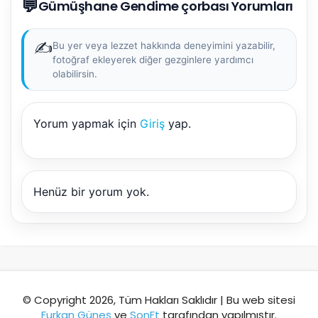
💬
AI kullanmadan, sitedeki gerçek yerlerle akıllı rota
Gümüşhane Gendime çorbası Yorumları
önerir.
✍️
Bu yer veya lezzet hakkında deneyimini yazabilir,
fotoğraf ekleyerek diğer gezginlere yardımcı
olabilirsin.
Şehir / ilçe
Yorum yapmak için
Giriş
yap.
⭐ Popüler
🧭 Rehber
✨ İlk kez gelen
🏛️ Tarihi
🌿 Doğa
👨‍👩‍👧 Aile/Çocuk
Henüz bir yorum yok.
🍽️ Lezzet
⚡ Kısa
🚶 Yürüyüş
🚗 Arabayla
📸 Fotoğraf
🍃 Sakin
☔ Yağmurlu
🗓️ Hafta sonu
₺ Ekonomik
Durak
© Copyright 2026, Tüm Hakları Saklıdır | Bu web sitesi
Furkan Güneş
ve
SonFt
tarafından yapılmıştır.