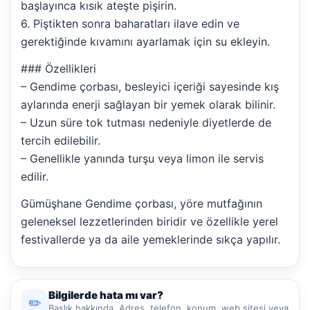
başlayınca kısık ateşte pişirin.
6. Piştikten sonra baharatları ilave edin ve
gerektiğinde kıvamını ayarlamak için su ekleyin.
### Özellikleri
– Gendime çorbası, besleyici içeriği sayesinde kış
aylarında enerji sağlayan bir yemek olarak bilinir.
– Uzun süre tok tutması nedeniyle diyetlerde de
tercih edilebilir.
– Genellikle yanında turşu veya limon ile servis
edilir.
Gümüşhane Gendime çorbası, yöre mutfağının
geleneksel lezzetlerinden biridir ve özellikle yerel
festivallerde ya da aile yemeklerinde sıkça yapılır.
Bilgilerde hata mı var?
✏️
Başlık,hakkında, Adres, telefon, konum, web sitesi veya