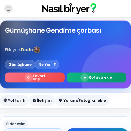
Gümüşhane Gendime çorbası
Ekleyen:
Dodo
Gümüşhane
Ne Yenir?
Favori
🤍
+
Rotaya ekle
0
kişi
🧭 Yol tarifi
☎️ İletişim
💬 Yorum/Fotoğraf ekle
0 deneyim