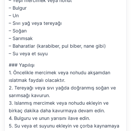
– Yeşil mercimek veya nohut
– Bulgur
– Un
– Sıvı yağ veya tereyağı
– Soğan
– Sarımsak
– Baharatlar (karabiber, pul biber, nane gibi)
– Su veya et suyu
### Yapılışı
1. Öncelikle mercimek veya nohudu akşamdan
ıslatmak faydalı olacaktır.
2. Tereyağı veya sıvı yağda doğranmış soğan ve
sarımsağı kavurun.
3. Islanmış mercimek veya nohudu ekleyin ve
birkaç dakika daha kavurmaya devam edin.
4. Bulguru ve unun yarısını ilave edin.
5. Su veya et suyunu ekleyin ve çorba kaynamaya