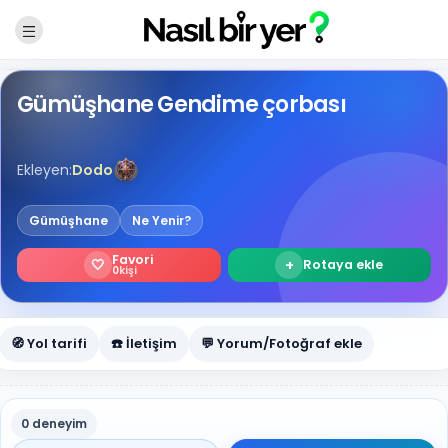
Gümüşhane Gendime çorbası
Ekleyen:
Dodo
Gümüşhane
Ne Yenir?
Favori
🤍
+
Rotaya ekle
0
kişi
🧭 Yol tarifi
☎️ İletişim
💬 Yorum/Fotoğraf ekle
0 deneyim