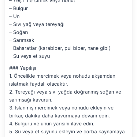
– Yeşil mercimek veya nohut
– Bulgur
– Un
– Sıvı yağ veya tereyağı
– Soğan
– Sarımsak
– Baharatlar (karabiber, pul biber, nane gibi)
– Su veya et suyu
### Yapılışı
1. Öncelikle mercimek veya nohudu akşamdan
ıslatmak faydalı olacaktır.
2. Tereyağı veya sıvı yağda doğranmış soğan ve
sarımsağı kavurun.
3. Islanmış mercimek veya nohudu ekleyin ve
birkaç dakika daha kavurmaya devam edin.
4. Bulguru ve unun yarısını ilave edin.
5. Su veya et suyunu ekleyin ve çorba kaynamaya