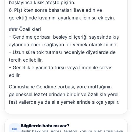
başlayınca kısık ateşte pişirin.
6. Piştikten sonra baharatları ilave edin ve
gerektiğinde kıvamını ayarlamak için su ekleyin.
### Özellikleri
– Gendime çorbası, besleyici içeriği sayesinde kış
aylarında enerji sağlayan bir yemek olarak bilinir.
– Uzun süre tok tutması nedeniyle diyetlerde de
tercih edilebilir.
– Genellikle yanında turşu veya limon ile servis
edilir.
Gümüşhane Gendime çorbası, yöre mutfağının
geleneksel lezzetlerinden biridir ve özellikle yerel
festivallerde ya da aile yemeklerinde sıkça yapılır.
Bilgilerde hata mı var?
✏️
Başlık,hakkında, Adres, telefon, konum, web sitesi veya