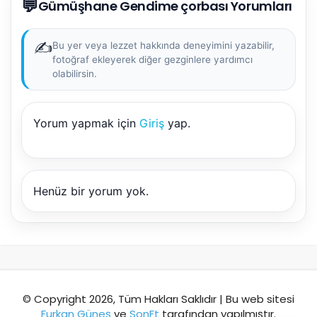
💬
AI kullanmadan, sitedeki gerçek yerlerle akıllı rota
Gümüşhane Gendime çorbası Yorumları
önerir.
✍️
Bu yer veya lezzet hakkında deneyimini yazabilir,
fotoğraf ekleyerek diğer gezginlere yardımcı
olabilirsin.
Şehir / ilçe
Yorum yapmak için
Giriş
yap.
⭐ Popüler
🧭 Rehber
✨ İlk kez gelen
🏛️ Tarihi
🌿 Doğa
👨‍👩‍👧 Aile/Çocuk
Henüz bir yorum yok.
🍽️ Lezzet
⚡ Kısa
🚶 Yürüyüş
🚗 Arabayla
📸 Fotoğraf
🍃 Sakin
☔ Yağmurlu
🗓️ Hafta sonu
₺ Ekonomik
Durak
© Copyright 2026, Tüm Hakları Saklıdır | Bu web sitesi
Furkan Güneş
ve
SonFt
tarafından yapılmıştır.