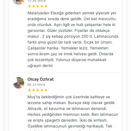
10 ay önce
★
★
★
★
★
Malatyadan Elazığa giderken yemek yiyecek yer
aradığımız sırada denk geldik. Üst kat mevcuttu
orda oturduk. Aşırı ilgili ve hızlı çalışanlar hele ki
garsonlar. Güler yüzlüler. Fiyatlar da oldukça
makul . 2 şiş kebap porsiyon 250 tl. Lahmacunda
farklı ama güzel bir tadı vardı. Sıcak bir ortam.
Çalışanlar harika. Yemekler leziz. Yemekten
sonra ikram çay ve irmik helvası geldi. Onlarda
çok lezzetliydi. Yolunuz düşerse muhakkak
uğrayın derim
Olcay Özfırat
bir yıl önce
★
★
★
★
★
Muş'ta beklediğimin çok üzerinde kaliteye ve
lezzete sahip mekan. Buraya ekip olarak geldik.
Alinazik, et kavurma ve lahmacun denendi.
Herkes yediğinden memnun kaldı. Ben lahmacun
ve erişte spagetti denedim. İkisi de enfesti.
Özellikle lahmacunun gevrekliği harikaydı. Tek