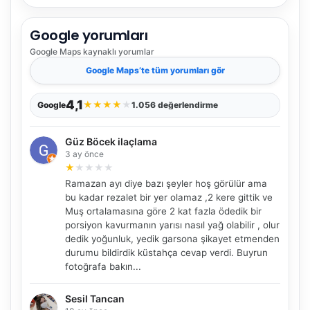
Google yorumları
Google Maps
kaynaklı yorumlar
Google Maps
’te tüm yorumları gör
4,1
★
★
★
★
★
Google
1.056 değerlendirme
Güz Böcek ilaçlama
3 ay önce
★
★
★
★
★
Ramazan ayı diye bazı şeyler hoş görülür ama
bu kadar rezalet bir yer olamaz ,2 kere gittik ve
Muş ortalamasına göre 2 kat fazla ödedik bir
porsiyon kavurmanın yarısı nasıl yağ olabilir , olur
dedik yoğunluk, yedik garsona şikayet etmenden
durumu bildirdik küstahça cevap verdi. Buyrun
fotoğrafa bakın...
Sesil Tancan