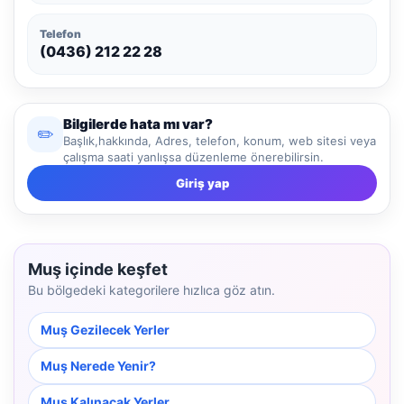
Telefon
(0436) 212 22 28
Bilgilerde hata mı var?
✏️
Başlık,hakkında, Adres, telefon, konum, web sitesi veya
çalışma saati yanlışsa düzenleme önerebilirsin.
Giriş yap
Muş içinde keşfet
Bu bölgedeki kategorilere hızlıca göz atın.
Muş Gezilecek Yerler
Muş Nerede Yenir?
Muş Kalınacak Yerler