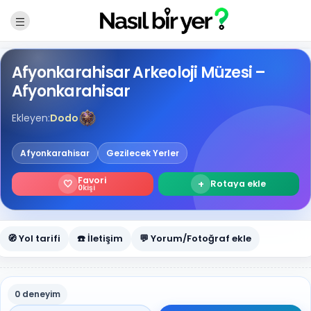
Afyonkarahisar Arkeoloji Müzesi –
Afyonkarahisar
Ekleyen:
Dodo
Afyonkarahisar
Gezilecek Yerler
Favori
🤍
+
Rotaya ekle
0
kişi
🧭 Yol tarifi
☎️ İletişim
💬 Yorum/Fotoğraf ekle
0 deneyim