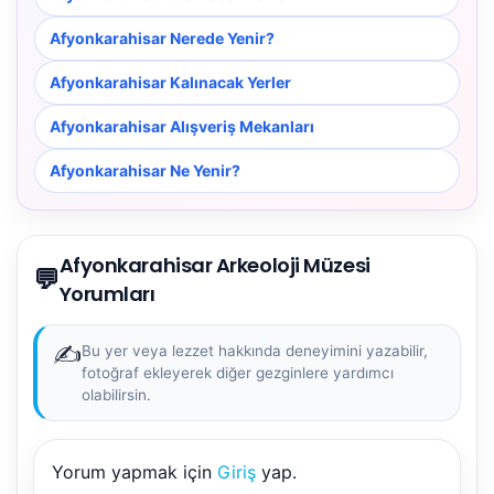
Afyonkarahisar Nerede Yenir?
Afyonkarahisar Kalınacak Yerler
Afyonkarahisar Alışveriş Mekanları
Afyonkarahisar Ne Yenir?
NBY Akıllı Asistan
Afyonkarahisar Arkeoloji Müzesi
💬
AI kullanmadan, sitedeki gerçek yerlerle akıllı rota
Yorumları
önerir.
✍️
Bu yer veya lezzet hakkında deneyimini yazabilir,
fotoğraf ekleyerek diğer gezginlere yardımcı
olabilirsin.
Şehir / ilçe
Yorum yapmak için
Giriş
yap.