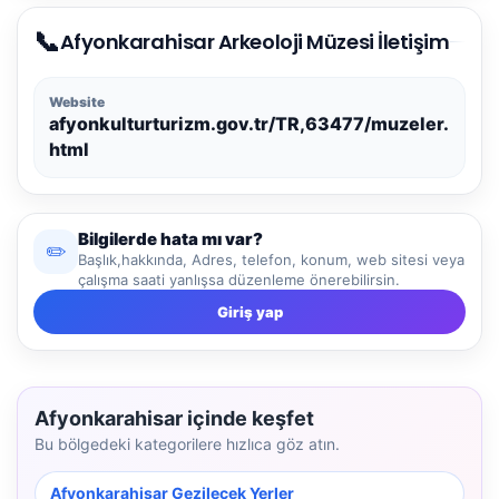
📞
Afyonkarahisar Arkeoloji Müzesi İletişim
Website
afyonkulturturizm.gov.tr/TR,63477/muzeler.
html
Bilgilerde hata mı var?
✏️
Başlık,hakkında, Adres, telefon, konum, web sitesi veya
çalışma saati yanlışsa düzenleme önerebilirsin.
Giriş yap
Afyonkarahisar içinde keşfet
Bu bölgedeki kategorilere hızlıca göz atın.
Afyonkarahisar Gezilecek Yerler