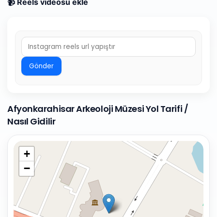
📹 Reels videosu ekle
Gönder
Afyonkarahisar Arkeoloji Müzesi Yol Tarifi /
Nasıl Gidilir
+
−