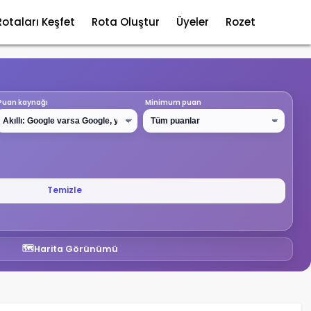
Rotaları Keşfet
Rota Oluştur
Üyeler
Rozet
Puan kaynağı
Minimum puan
Temizle
🗺️
Harita Görünümü