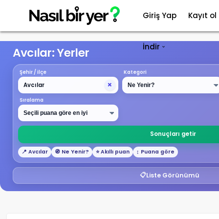
Giriş Yap
Kayıt ol
İndir
Avcılar: Yerler
Şehir / ilçe
Kategori
×
Sıralama
Sonuçları getir
📍 Avcılar
🧭 Ne Yenir?
⭐ Akıllı puan
↕️ Puana göre
📋
Liste Görünümü