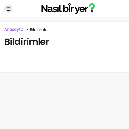
Anasayfa
Bildirimler
Bildirimler
NBY Akıllı Asistan
AI kullanmadan, sitedeki gerçek yerlerle akıllı rota
önerir.
Şehir / ilçe