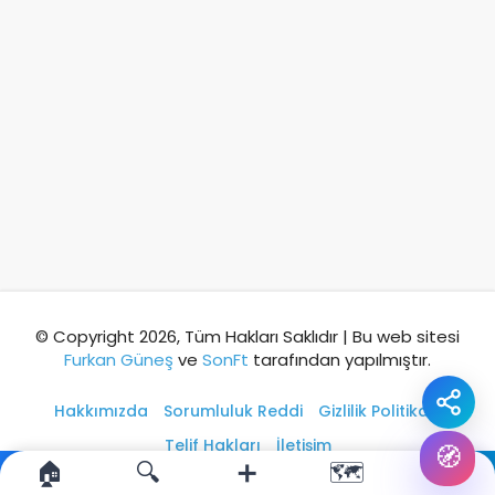
⭐ Popüler
🧭 Rehber
✨ İlk kez gelen
🏛️ Tarihi
🌿 Doğa
👨‍👩‍👧 Aile/Çocuk
🍽️ Lezzet
⚡ Kısa
🚶 Yürüyüş
🚗 Arabayla
📸 Fotoğraf
🍃 Sakin
☔ Yağmurlu
🗓️ Hafta sonu
₺ Ekonomik
Durak
© Copyright 2026, Tüm Hakları Saklıdır | Bu web sitesi
Furkan Güneş
ve
SonFt
tarafından yapılmıştır.
Akıllı rota öner
Hakkımızda
Sorumluluk Reddi
Gizlilik Politikası
Telif Hakları
İletişim
🧭
🏠
🔍
➕
🗺️
👤