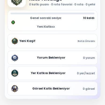
0 katkı puanı · 0 rota favorisi · 0 rota · 0 şehir
Genel sonraki seviye:
10 kaldı
Yeni Katkıcı
Yeni Kaşif
Rota Ünvanı
Yorum Bekleniyor
0 yorum
NBY Akıllı Asistan
AI kullanmadan, sitedeki gerçek yerlerle akıllı rota
Yer Katkısı Bekleniyor
0 yer/lezzet
önerir.
Görsel Katkı Bekleniyor
0 görsel
Şehir / ilçe