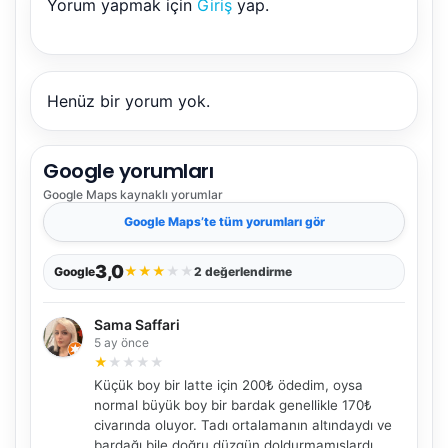
Yorum yapmak için
Giriş
yap.
Henüz bir yorum yok.
Google yorumları
Google Maps
kaynaklı yorumlar
Google Maps
’te tüm yorumları gör
3,0
★
★
★
★
★
Google
2 değerlendirme
Sama Saffari
5 ay önce
★
★
★
★
★
NBY Akıllı Asistan
Küçük boy bir latte için 200₺ ödedim, oysa
normal büyük boy bir bardak genellikle 170₺
AI kullanmadan, sitedeki gerçek yerlerle akıllı rota
önerir.
civarında oluyor. Tadı ortalamanın altındaydı ve
bardağı bile doğru düzgün doldurmamışlardı.