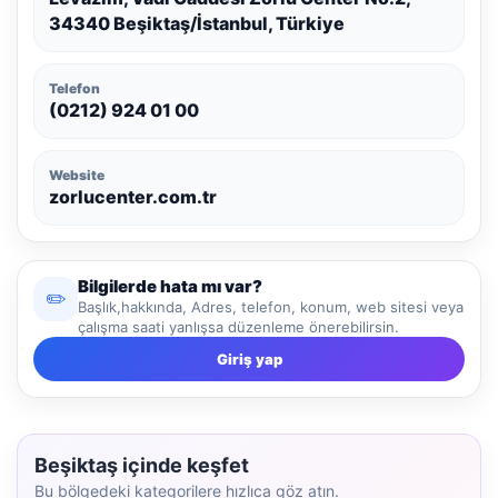
34340 Beşiktaş/İstanbul, Türkiye
Telefon
(0212) 924 01 00
Website
zorlucenter.com.tr
Bilgilerde hata mı var?
✏️
Başlık,hakkında, Adres, telefon, konum, web sitesi veya
çalışma saati yanlışsa düzenleme önerebilirsin.
Giriş yap
Beşiktaş içinde keşfet
Bu bölgedeki kategorilere hızlıca göz atın.