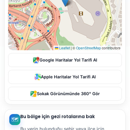
Leaflet
|
©
OpenStreetMap
contributors
Google Haritalar Yol Tarifi Al
Apple Haritalar Yol Tarifi Al
Sokak Görünümünde 360° Gör
Bu bölge için gezi rotalarına bak
🗺️
Bu yerin bulunduğu şehir veya ilçe için