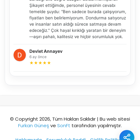
Şikayet ettiğimde, personel üyesinin cevabı
temelde şuydu: "Ben sadece burada çalışıyorum,
fiyatları ben belirlemiyorum. Dondurma satıyoruz
Şehir / ilçe
ve insanlar satın aldığı sürece satmaya devam
edeceğiz." Çok hayal kırıklığı yaratan bir deneyim
—aşırı pahalı, kalitesiz ve hiçbir sorumluluk yok.
⭐ Popüler
🧭 Rehber
✨ İlk kez gelen
Devlet Annayev
6 ay önce
🏛️ Tarihi
🌿 Doğa
👨‍👩‍👧 Aile/Çocuk
★
★
★
★
★
🍽️ Lezzet
⚡ Kısa
🚶 Yürüyüş
🚗 Arabayla
📸 Fotoğraf
🍃 Sakin
☔ Yağmurlu
🗓️ Hafta sonu
₺ Ekonomik
Durak
© Copyright 2026, Tüm Hakları Saklıdır | Bu web sitesi
Furkan Güneş
ve
SonFt
tarafından yapılmıştır.
Akıllı rota öner