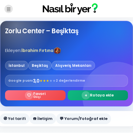
Zorlu Center – Beşiktaş
Ekleyen:
İbrahim Fırtına
İstanbul
Beşiktaş
Alışveriş Mekanları
3,0
★
★
★
★
★
Google
puanı
2 değerlendirme
Favori
🤍
+
Rotaya ekle
0
kişi
🧭 Yol tarifi
☎️ İletişim
💬 Yorum/Fotoğraf ekle