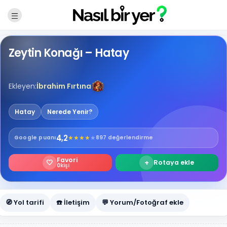
Zeytin Konağı – Hatay
Ekleyen:
İbrahim Fırtına
Hatay
Nerede Yenir?
4,2
★
★
★
★
★
Google
puanı
897 değerlendirme
Favori
🤍
+
Rotaya ekle
0
kişi
🧭 Yol tarifi
☎️ İletişim
💬 Yorum/Fotoğraf ekle