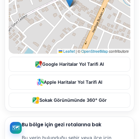
Leaflet
|
©
OpenStreetMap
contributors
Google Haritalar Yol Tarifi Al
Apple Haritalar Yol Tarifi Al
Sokak Görünümünde 360° Gör
Bu bölge için gezi rotalarına bak
🗺️
Bu yerin bulunduğu şehir veya ilçe için