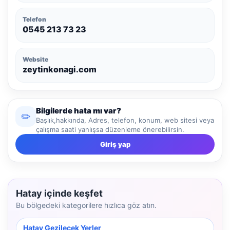
Telefon
0545 213 73 23
Website
zeytinkonagi.com
Bilgilerde hata mı var?
✏️
Başlık,hakkında, Adres, telefon, konum, web sitesi veya
çalışma saati yanlışsa düzenleme önerebilirsin.
Giriş yap
Hatay içinde keşfet
Bu bölgedeki kategorilere hızlıca göz atın.
Hatay Gezilecek Yerler