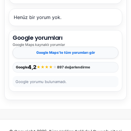
NBY Akıllı Asistan
AI kullanmadan, sitedeki gerçek yerlerle akıllı rota
önerir.
Henüz bir yorum yok.
Google yorumları
Şehir / ilçe
Google Maps
kaynaklı yorumlar
Google Maps
’te tüm yorumları gör
⭐ Popüler
🧭 Rehber
✨ İlk kez gelen
4,2
★
★
★
★
★
Google
897 değerlendirme
🏛️ Tarihi
🌿 Doğa
👨‍👩‍👧 Aile/Çocuk
Google yorumu bulunamadı.
🍽️ Lezzet
⚡ Kısa
🚶 Yürüyüş
🚗 Arabayla
📸 Fotoğraf
🍃 Sakin
☔ Yağmurlu
🗓️ Hafta sonu
₺ Ekonomik
Durak