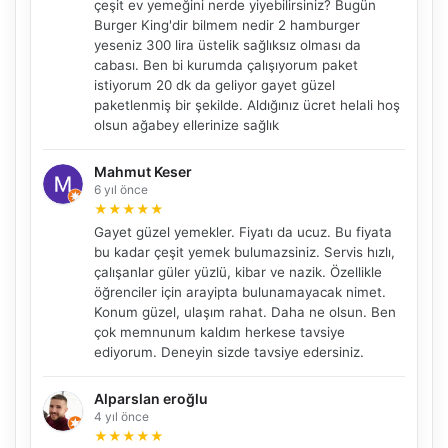
çeşit ev yemeğini nerde yiyebilirsiniz? Bugün
Burger King'dir bilmem nedir 2 hamburger
yeseniz 300 lira üstelik sağlıksız olması da
cabası. Ben bi kurumda çalışıyorum paket
istiyorum 20 dk da geliyor gayet güzel
paketlenmiş bir şekilde. Aldığınız ücret helali hoş
olsun ağabey ellerinize sağlık
Mahmut Keser
6 yıl önce
★
★
★
★
★
Gayet güzel yemekler. Fiyatı da ucuz. Bu fiyata
bu kadar çeşit yemek bulumazsiniz. Servis hızlı,
çalışanlar güler yüzlü, kibar ve nazik. Özellikle
öğrenciler için arayipta bulunamayacak nimet.
Konum güzel, ulaşım rahat. Daha ne olsun. Ben
çok memnunum kaldım herkese tavsiye
ediyorum. Deneyin sizde tavsiye edersiniz.
Alparslan eroğlu
4 yıl önce
★
★
★
★
★