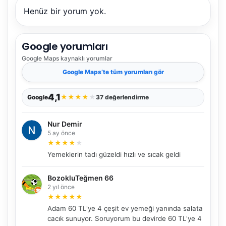
Henüz bir yorum yok.
Google yorumları
Google Maps
kaynaklı yorumlar
Google Maps
’te tüm yorumları gör
4,1
★
★
★
★
★
Google
37 değerlendirme
Nur Demir
5 ay önce
★
★
★
★
★
Yemeklerin tadı güzeldi hızlı ve sıcak geldi
BozokluTeğmen 66
2 yıl önce
★
★
★
★
★
Adam 60 TL'ye 4 çeşit ev yemeği yanında salata
cacık sunuyor. Soruyorum bu devirde 60 TL'ye 4