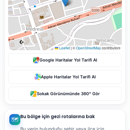
Leaflet
|
©
OpenStreetMap
contributors
Google Haritalar Yol Tarifi Al
Apple Haritalar Yol Tarifi Al
Sokak Görünümünde 360° Gör
Bu bölge için gezi rotalarına bak
🗺️
Bu yerin bulunduğu şehir veya ilçe için