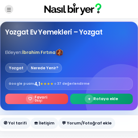
Yozgat Ev Yemekleri – Yozgat
Ekleyen:
İbrahim Fırtına
Yozgat
Nerede Yenir?
4,1
★
★
★
★
★
Google
puanı
37 değerlendirme
Favori
🤍
+
Rotaya ekle
0
kişi
🧭 Yol tarifi
☎️ İletişim
💬 Yorum/Fotoğraf ekle