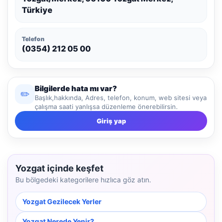
Türkiye
Telefon
(0354) 212 05 00
Bilgilerde hata mı var?
✏️
Başlık,hakkında, Adres, telefon, konum, web sitesi veya
çalışma saati yanlışsa düzenleme önerebilirsin.
Giriş yap
Yozgat içinde keşfet
Bu bölgedeki kategorilere hızlıca göz atın.
Yozgat Gezilecek Yerler
Yozgat Nerede Yenir?