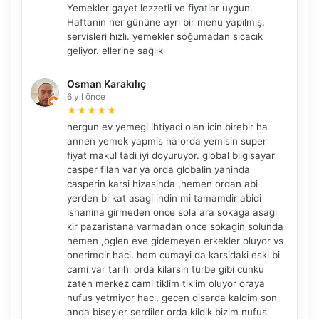
Yemekler gayet lezzetli ve fiyatlar uygun.
Haftanın her gününe ayrı bir menü yapılmış.
servisleri hızlı. yemekler soğumadan sıcacık
geliyor. ellerine sağlık
Osman Karakılıç
6 yıl önce
★
★
★
★
★
hergun ev yemegi ihtiyaci olan icin birebir ha
annen yemek yapmis ha orda yemisin super
fiyat makul tadi iyi doyuruyor. global bilgisayar
casper filan var ya orda globalin yaninda
NBY Akıllı Asistan
casperin karsi hizasinda ,hemen ordan abi
AI kullanmadan, sitedeki gerçek yerlerle akıllı rota
yerden bi kat asagi indin mi tamamdir abidi
önerir.
ishanina girmeden once sola ara sokaga asagi
kir pazaristana varmadan once sokagin solunda
hemen ,oglen eve gidemeyen erkekler oluyor vs
onerimdir haci. hem cumayi da karsidaki eski bi
cami var tarihi orda kilarsin turbe gibi cunku
Şehir / ilçe
zaten merkez cami tiklim tiklim oluyor oraya
nufus yetmiyor hacı, gecen disarda kaldim son
anda biseyler serdiler orda kildik bizim nufus