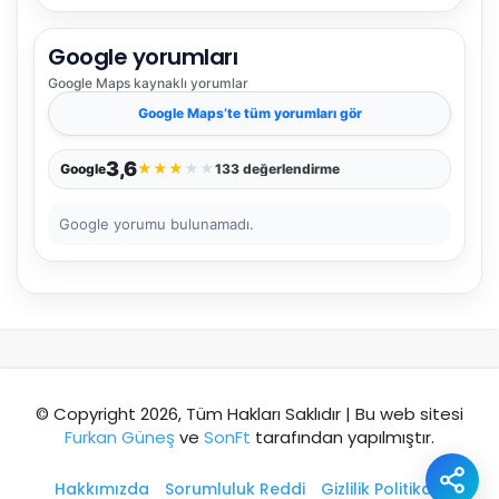
Google yorumları
Şehir / ilçe
Google Maps
kaynaklı yorumlar
Google Maps
’te tüm yorumları gör
⭐ Popüler
🧭 Rehber
✨ İlk kez gelen
3,6
★
★
★
★
★
Google
133 değerlendirme
🏛️ Tarihi
🌿 Doğa
👨‍👩‍👧 Aile/Çocuk
Google yorumu bulunamadı.
🍽️ Lezzet
⚡ Kısa
🚶 Yürüyüş
🚗 Arabayla
📸 Fotoğraf
🍃 Sakin
☔ Yağmurlu
🗓️ Hafta sonu
₺ Ekonomik
Durak
© Copyright 2026, Tüm Hakları Saklıdır | Bu web sitesi
Furkan Güneş
ve
SonFt
tarafından yapılmıştır.
Akıllı rota öner
Hakkımızda
Sorumluluk Reddi
Gizlilik Politikası