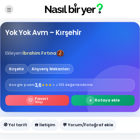
Yok Yok Avm – Kırşehir
Ekleyen:
İbrahim Fırtına
Kırşehir
Alışveriş Mekanları
3,6
★
★
★
★
★
Google
puanı
133 değerlendirme
Favori
🤍
+
Rotaya ekle
0
kişi
🧭 Yol tarifi
☎️ İletişim
💬 Yorum/Fotoğraf ekle