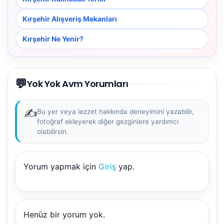
Kırşehir Alışveriş Mekanları
Kırşehir Ne Yenir?
💬
Yok Yok Avm Yorumları
✍️
Bu yer veya lezzet hakkında deneyimini yazabilir,
fotoğraf ekleyerek diğer gezginlere yardımcı
olabilirsin.
Yorum yapmak için
Giriş
yap.
NBY Akıllı Asistan
AI kullanmadan, sitedeki gerçek yerlerle akıllı rota
önerir.
Henüz bir yorum yok.