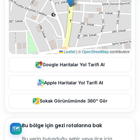
Leaflet
|
©
OpenStreetMap
contributors
Google Haritalar Yol Tarifi Al
Apple Haritalar Yol Tarifi Al
Sokak Görünümünde 360° Gör
Bu bölge için gezi rotalarına bak
🗺️
Bu yerin bulunduğu şehir veya ilçe için