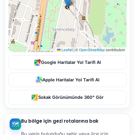
Leaflet
|
©
OpenStreetMap
contributors
Google Haritalar Yol Tarifi Al
Apple Haritalar Yol Tarifi Al
Sokak Görünümünde 360° Gör
Bu bölge için gezi rotalarına bak
🗺️
Bu yerin bulunduğu şehir veya ilçe için