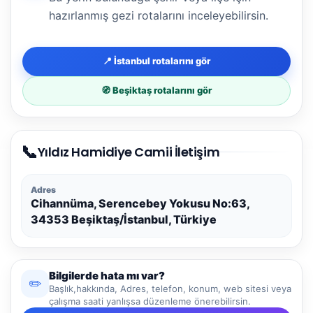
hazırlanmış gezi rotalarını inceleyebilirsin.
📍 İstanbul rotalarını gör
🧭 Beşiktaş rotalarını gör
📞
Yıldız Hamidiye Camii İletişim
Adres
Cihannüma, Serencebey Yokusu No:63,
34353 Beşiktaş/İstanbul, Türkiye
Bilgilerde hata mı var?
✏️
Başlık,hakkında, Adres, telefon, konum, web sitesi veya
çalışma saati yanlışsa düzenleme önerebilirsin.