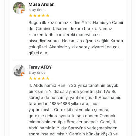
Musa Arslan
4 ay önce
★
★
★
★
★
Bugün ilk kez namaz kıldım Yıldız Hamidiye Camii
de. Caminin tasarımı dekoru harika. Namaz
kılarken tarihi camilereki manevi hazzı
hissediyorsunuz. Hocamızın ağzına sağlık. Kıraatı
çok güzel. Akabinde yıldız sarayı ziyareti de çok
güzel olur.
Feray AFBY
3 ay önce
★
★
★
★
★
II. Abdulhamid Han ın 33 yıl saltanatının büyük
bir kısmını Yıldız sarayında yönetmiştir. (Ve Bu
süreçte de bu camiyi yaptırmıştır.) II.Abdülhamid
tarafından 1885-1886 yılları arasında
yaptırılmıştır. Gerek kitlesi ve plan şeması,
gerekse dekorasyonu ile son dönem Osmanlı
mimarisinin en tipik örneklerindendir. Cami, II.
Abdülhamid'in Yıldız Sarayı'na yerleşmesinden
sonra inşa edilmiştir. Caminin hünkâr köşkü ve