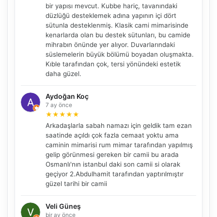
bir yapısı mevcut. Kubbe hariç, tavanındaki
düzlüğü desteklemek adına yapının içi dört
sütunla desteklenmiş. Klasik cami mimarisinde
kenarlarda olan bu destek sütunları, bu camide
mihrabın önünde yer alıyor. Duvarlarındaki
süslemelerin büyük bölümü boyadan oluşmakta.
Kıble tarafından çok, tersi yönündeki estetik
daha güzel.
Aydoğan Koç
7 ay önce
★
★
★
★
★
Arkadaşlarla sabah namazı için geldik tam ezan
NBY Akıllı Asistan
saatinde açıldı çok fazla cemaat yoktu ama
caminin mimarisi rum mimar tarafından yapılmış
AI kullanmadan, sitedeki gerçek yerlerle akıllı rota
önerir.
gelip görünmesi gereken bir camii bu arada
Osmanlı'nın istanbul daki son camii si olarak
geçiyor 2.Abdulhamit tarafından yaptırılmıştır
güzel tarihi bir camii
Şehir / ilçe
Veli Güneş
bir ay önce