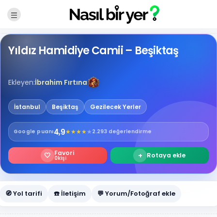
Yıldız Hamidiye Camii – Beşiktaş
Ekleyen:
İbrahim Fırtına
İstanbul
Beşiktaş
Gezilecek Yerler
4,9
★
★
★
★
★
Google
puanı
2.293 değerlendirme
Favori
🤍
+
Rotaya ekle
0
kişi
🧭 Yol tarifi
☎️ İletişim
💬 Yorum/Fotoğraf ekle