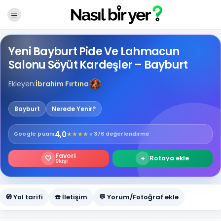
Yeni Bayburt Pide Ve Lahmacun
Salonu Söyüt Kardeşler – Bayburt
Ekleyen:
İbrahim Fırtına
Bayburt
Nerede Yenir?
4,0
★
★
★
★
★
Google
puanı
376 değerlendirme
Favori
🤍
+
Rotaya ekle
0
kişi
🧭 Yol tarifi
☎️ İletişim
💬 Yorum/Fotoğraf ekle