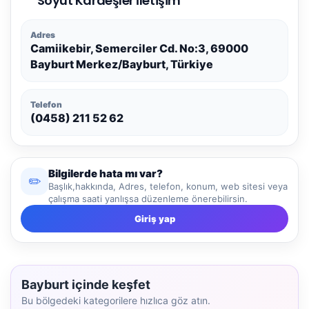
Söyüt Kardeşler İletişim
Adres
Camiikebir, Semerciler Cd. No:3, 69000
Bayburt Merkez/Bayburt, Türkiye
Telefon
(0458) 211 52 62
Bilgilerde hata mı var?
✏️
Başlık,hakkında, Adres, telefon, konum, web sitesi veya
çalışma saati yanlışsa düzenleme önerebilirsin.
Giriş yap
Bayburt içinde keşfet
Bu bölgedeki kategorilere hızlıca göz atın.