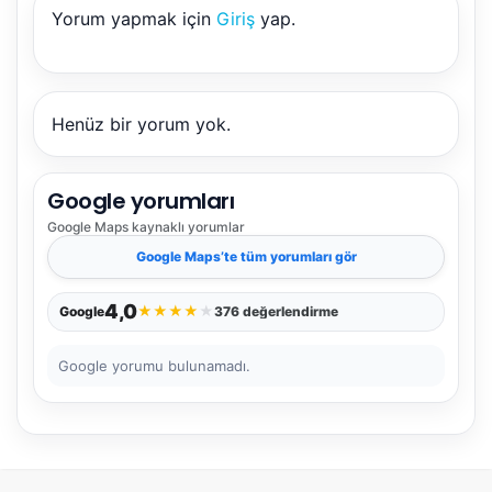
Yorum yapmak için
Giriş
yap.
NBY Akıllı Asistan
AI kullanmadan, sitedeki gerçek yerlerle akıllı rota
önerir.
Henüz bir yorum yok.
Google yorumları
Şehir / ilçe
Google Maps
kaynaklı yorumlar
Google Maps
’te tüm yorumları gör
⭐ Popüler
🧭 Rehber
✨ İlk kez gelen
4,0
★
★
★
★
★
Google
376 değerlendirme
🏛️ Tarihi
🌿 Doğa
👨‍👩‍👧 Aile/Çocuk
Google yorumu bulunamadı.
🍽️ Lezzet
⚡ Kısa
🚶 Yürüyüş
🚗 Arabayla
📸 Fotoğraf
🍃 Sakin
☔ Yağmurlu
🗓️ Hafta sonu
₺ Ekonomik