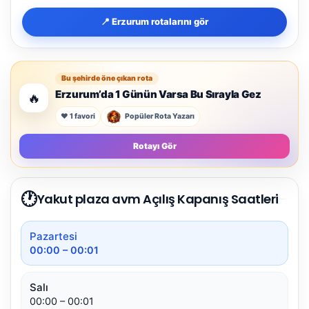
📍 Erzurum rotalarını gör
Bu şehirde öne çıkan rota
Erzurum’da 1 Günün Varsa Bu Sırayla Gez
🔥
❤️ 1 favori
Popüler Rota Yazarı
Rotayı Gör
🕐
Yakut plaza avm Açılış Kapanış Saatleri
Pazartesi
00:00 – 00:01
Salı
00:00 – 00:01