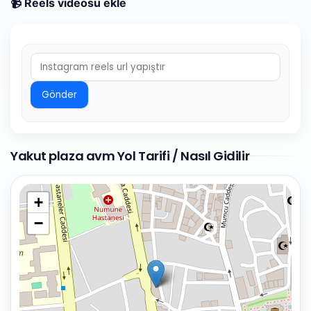
📹 Reels videosu ekle
Gönder
Yakut plaza avm Yol Tarifi / Nasıl Gidilir
+
−