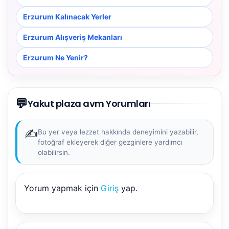
Erzurum Kalınacak Yerler
Erzurum Alışveriş Mekanları
Erzurum Ne Yenir?
💬
Yakut plaza avm Yorumları
✍️
Bu yer veya lezzet hakkında deneyimini yazabilir,
fotoğraf ekleyerek diğer gezginlere yardımcı
olabilirsin.
NBY Akıllı Asistan
Yorum yapmak için
Giriş
yap.
AI kullanmadan, sitedeki gerçek yerlerle akıllı rota
önerir.