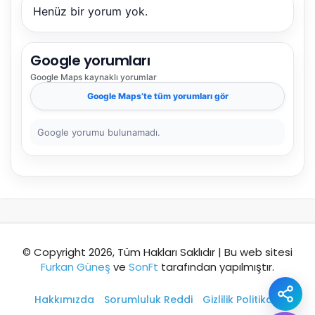
Henüz bir yorum yok.
Şehir / ilçe
Google yorumları
Google Maps
kaynaklı yorumlar
⭐ Popüler
🧭 Rehber
✨ İlk kez gelen
Google Maps
’te tüm yorumları gör
🏛️ Tarihi
🌿 Doğa
👨‍👩‍👧 Aile/Çocuk
Google yorumu bulunamadı.
🍽️ Lezzet
⚡ Kısa
🚶 Yürüyüş
🚗 Arabayla
📸 Fotoğraf
🍃 Sakin
☔ Yağmurlu
🗓️ Hafta sonu
₺ Ekonomik
Durak
© Copyright 2026, Tüm Hakları Saklıdır | Bu web sitesi
Furkan Güneş
ve
SonFt
tarafından yapılmıştır.
Akıllı rota öner
Hakkımızda
Sorumluluk Reddi
Gizlilik Politikası