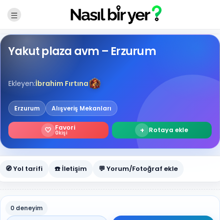
Yakut plaza avm – Erzurum
Ekleyen:
İbrahim Fırtına
Erzurum
Alışveriş Mekanları
Favori
🤍
+
Rotaya ekle
0
kişi
🧭 Yol tarifi
☎️ İletişim
💬 Yorum/Fotoğraf ekle
0 deneyim