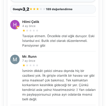
3,2
★
★
★
★
★
Google
189 değerlendirme
Hilmi Çelik
4 ay önce
★
★
★
★
★
Tavsiye etmem. Öncelikle otel eğik duruyor. Eski
İstanbul evi. Butik otel olarak düzenlenmeli.
Pansiyoner gibi
Mr. Runn
7 ay önce
★
★
★
★
★
İsminin dikkât çekici olması dışında hiç bir
cazibesi yok. İlk girişte otantik bir havası var gibi
ama maalesef çok bakımsız. Tek kalmaktan
korkanların kesinlikle gideceği bir yer. Çünkü
kendinizi asla yalnız hissetmezsiniz :) Yan odaları
mı paylaşıyorsunuz yoksa ayrı odalarda mısınız
belli değil.