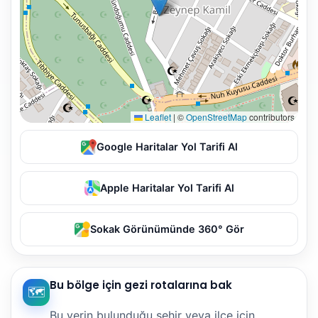
Leaflet
|
©
OpenStreetMap
contributors
Google Haritalar Yol Tarifi Al
Apple Haritalar Yol Tarifi Al
Sokak Görünümünde 360° Gör
Bu bölge için gezi rotalarına bak
🗺️
Bu yerin bulunduğu şehir veya ilçe için