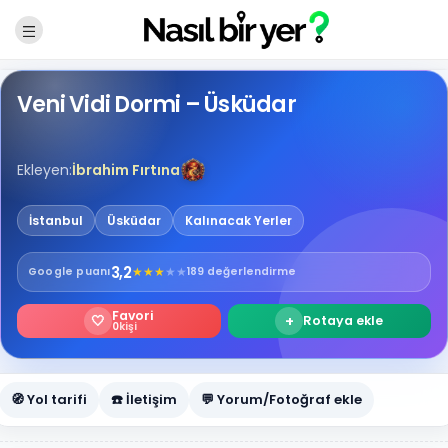
Veni Vidi Dormi – Üsküdar
Ekleyen:
İbrahim Fırtına
İstanbul
Üsküdar
Kalınacak Yerler
3,2
★
★
★
★
★
Google
puanı
189 değerlendirme
Favori
🤍
+
Rotaya ekle
0
kişi
🧭 Yol tarifi
☎️ İletişim
💬 Yorum/Fotoğraf ekle