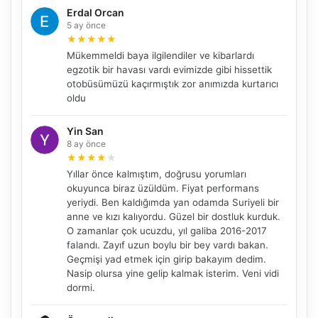
Erdal Orcan
5 ay önce
★
★
★
★
★
Mükemmeldi baya ilgilendiler ve kibarlardı
egzotik bir havası vardı evimizde gibi hissettik
otobüsümüzü kaçırmıştık zor anımızda kurtarıcı
oldu
Yin San
8 ay önce
★
★
★
★
★
Yıllar önce kalmıştım, doğrusu yorumları
NBY Akıllı Asistan
okuyunca biraz üzüldüm. Fiyat performans
yeriydi. Ben kaldığımda yan odamda Suriyeli bir
AI kullanmadan, sitedeki gerçek yerlerle akıllı rota
önerir.
anne ve kızı kalıyordu. Güzel bir dostluk kurduk.
O zamanlar çok ucuzdu, yıl galiba 2016-2017
falandı. Zayıf uzun boylu bir bey vardı bakan.
Geçmişi yad etmek için girip bakayım dedim.
Nasip olursa yine gelip kalmak isterim. Veni vidi
Şehir / ilçe
dormi.