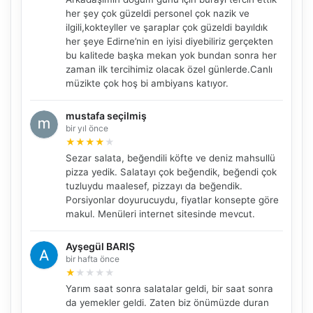
her şey çok güzeldi personel çok nazik ve
ilgili,kokteyller ve şaraplar çok güzeldi bayıldık
her şeye Edirne’nin en iyisi diyebiliriz gerçekten
bu kalitede başka mekan yok bundan sonra her
zaman ilk tercihimiz olacak özel günlerde.Canlı
müzikte çok hoş bi ambiyans katıyor.
mustafa seçilmiş
bir yıl önce
★
★
★
★
★
Sezar salata, beğendili köfte ve deniz mahsullü
NBY Akıllı Asistan
pizza yedik. Salatayı çok beğendik, beğendi çok
tuzluydu maalesef, pizzayı da beğendik.
AI kullanmadan, sitedeki gerçek yerlerle akıllı rota
önerir.
Porsiyonlar doyurucuydu, fiyatlar konsepte göre
makul. Menüleri internet sitesinde mevcut.
Ayşegül BARIŞ
bir hafta önce
Şehir / ilçe
★
★
★
★
★
Yarım saat sonra salatalar geldi, bir saat sonra
da yemekler geldi. Zaten biz önümüzde duran