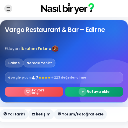
Vargo Restaurant & Bar – Edirne
Ekleyen:
İbrahim Fırtına
Edirne
Nerede Yenir?
4,7
★
★
★
★
★
Google
puanı
223 değerlendirme
Favori
🤍
+
Rotaya ekle
0
kişi
🧭 Yol tarifi
☎️ İletişim
💬 Yorum/Fotoğraf ekle