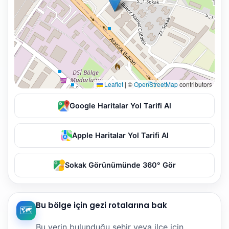
Leaflet
|
©
OpenStreetMap
contributors
Google Haritalar Yol Tarifi Al
Apple Haritalar Yol Tarifi Al
Sokak Görünümünde 360° Gör
Bu bölge için gezi rotalarına bak
🗺️
Bu yerin bulunduğu şehir veya ilçe için