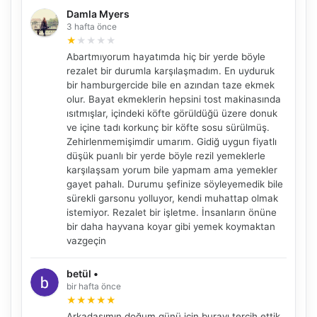
Damla Myers
3 hafta önce
★
★
★
★
★
Abartmıyorum hayatımda hiç bir yerde böyle
rezalet bir durumla karşılaşmadım. En uyduruk
bir hamburgercide bile en azından taze ekmek
olur. Bayat ekmeklerin hepsini tost makinasında
ısıtmışlar, içindeki köfte görüldüğü üzere donuk
ve içine tadı korkunç bir köfte sosu sürülmüş.
Zehirlenmemişimdir umarım. Gidiğ uygun fiyatlı
düşük puanlı bir yerde böyle rezil yemeklerle
karşılaşsam yorum bile yapmam ama yemekler
gayet pahalı. Durumu şefinize söyleyemedik bile
sürekli garsonu yolluyor, kendi muhattap olmak
istemiyor. Rezalet bir işletme. İnsanların önüne
bir daha hayvana koyar gibi yemek koymaktan
vazgeçin
betül •
bir hafta önce
★
★
★
★
★
Arkadaşımın doğum günü için burayı tercih ettik