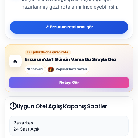
hazırlanmış gezi rotalarını inceleyebilirsin.
📍 Erzurum rotalarını gör
Bu şehirde öne çıkan rota
Erzurum’da 1 Günün Varsa Bu Sırayla Gez
🔥
❤️ 1 favori
Popüler Rota Yazarı
Rotayı Gör
🕐
Uygun Otel Açılış Kapanış Saatleri
Pazartesi
24 Saat Açık