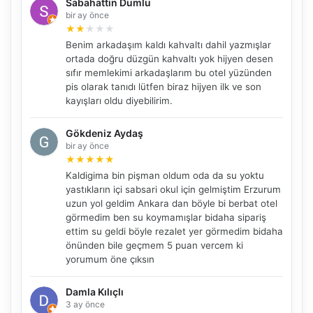
Sabahattin Dumlu
bir ay önce
★
★
★
★
★
Benim arkadaşım kaldı kahvaltı dahil yazmışlar
ortada doğru düzgün kahvaltı yok hijyen desen
sıfır memlekimi arkadaşlarım bu otel yüzünden
pis olarak tanıdı lütfen biraz hijyen ilk ve son
kayışları oldu diyebilirim.
Gökdeniz Aydaş
bir ay önce
★
★
★
★
★
Kaldigima bin pişman oldum oda da su yoktu
yastıkların içi sabsari okul için gelmiştim Erzurum
uzun yol geldim Ankara dan böyle bi berbat otel
görmedim ben su koymamışlar bidaha sipariş
ettim su geldi böyle rezalet yer görmedim bidaha
önünden bile geçmem 5 puan vercem ki
yorumum öne çıksın
Damla Kılıçlı
3 ay önce