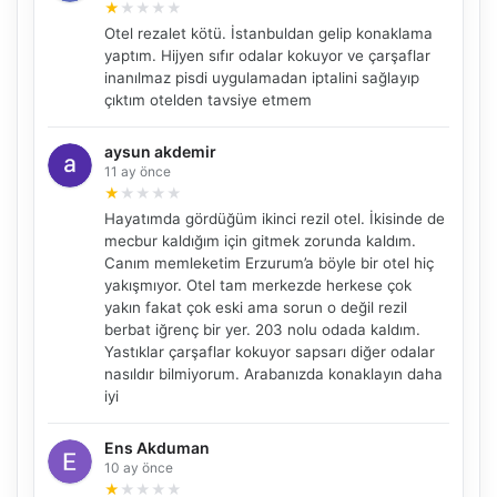
★
★
★
★
★
Otel rezalet kötü. İstanbuldan gelip konaklama
yaptım. Hijyen sıfır odalar kokuyor ve çarşaflar
inanılmaz pisdi uygulamadan iptalini sağlayıp
çıktım otelden tavsiye etmem
aysun akdemir
11 ay önce
★
★
★
★
★
Hayatımda gördüğüm ikinci rezil otel. İkisinde de
mecbur kaldığım için gitmek zorunda kaldım.
Canım memleketim Erzurum’a böyle bir otel hiç
yakışmıyor. Otel tam merkezde herkese çok
NBY Akıllı Asistan
yakın fakat çok eski ama sorun o değil rezil
berbat iğrenç bir yer. 203 nolu odada kaldım.
AI kullanmadan, sitedeki gerçek yerlerle akıllı rota
önerir.
Yastıklar çarşaflar kokuyor sapsarı diğer odalar
nasıldır bilmiyorum. Arabanızda konaklayın daha
iyi
Ens Akduman
Şehir / ilçe
10 ay önce
★
★
★
★
★