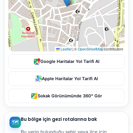
Leaflet
|
©
OpenStreetMap
contributors
Google Haritalar Yol Tarifi Al
Apple Haritalar Yol Tarifi Al
Sokak Görünümünde 360° Gör
Bu bölge için gezi rotalarına bak
🗺️
Bu yerin bulunduğu şehir veya ilçe için