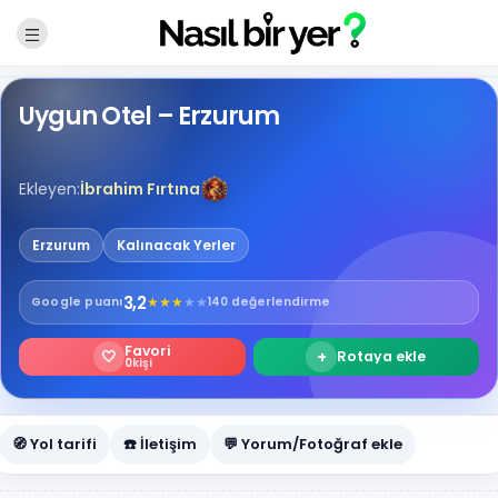
Uygun Otel – Erzurum
Ekleyen:
İbrahim Fırtına
Erzurum
Kalınacak Yerler
3,2
★
★
★
★
★
Google
puanı
140 değerlendirme
Favori
🤍
+
Rotaya ekle
0
kişi
🧭 Yol tarifi
☎️ İletişim
💬 Yorum/Fotoğraf ekle