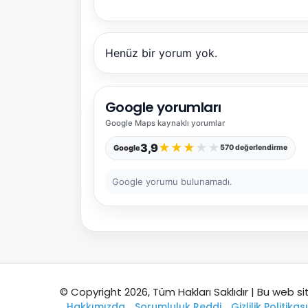
Henüz bir yorum yok.
Google yorumları
Google Maps
kaynaklı yorumlar
★
★
★
★
★
3,9
Google
570 değerlendirme
Google yorumu bulunamadı.
© Copyright 2026, Tüm Hakları Saklıdır | Bu web si
Hakkımızda
Sorumluluk Reddi
Gizlilik Politikası