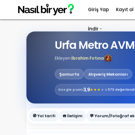
Giriş Yap
Kayıt ol
İndir
Urfa Metro AVM 
Ekleyen:
İbrahim Fırtına
Şanlıurfa
Alışveriş Mekanları
3,9
★
★
★
★
★
Google
puanı
570 değerlend
🧭 Yol tarifi
☎️ İletişim
💬 Yorum/Fotoğraf ek