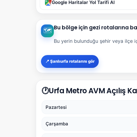
Google Haritalar Yol Tarifi Al
Bu bölge için gezi rotalarına b
🗺️
Bu yerin bulunduğu şehir veya ilçe içi
📍 Şanlıurfa rotalarını gör
🕐
Urfa Metro AVM Açılış Ka
Pazartesi
Çarşamba