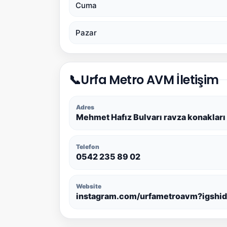
Cuma
Pazar
📞
Urfa Metro AVM İletişim
Adres
Mehmet Hafız Bulvarı ravza konakları 
Telefon
0542 235 89 02
Website
instagram.com/urfametroavm?igshi