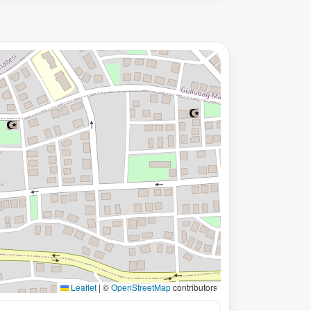
Leaflet
|
©
OpenStreetMap
contributors