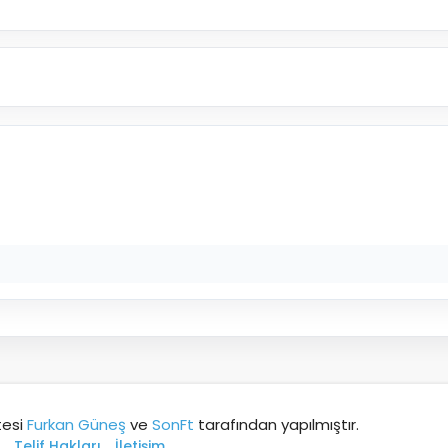
tesi
Furkan Güneş
ve
SonFt
tarafından yapılmıştır.
Telif Hakları
İletişim