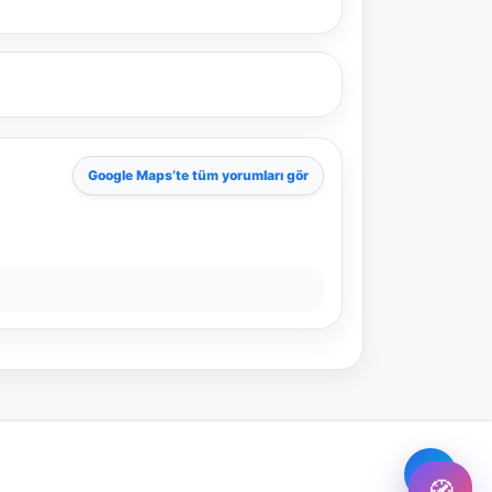
Şehir / ilçe
⭐ Popüler
🧭 Rehber
✨ İlk kez gelen
Google Maps
’te tüm yorumları gör
🏛️ Tarihi
🌿 Doğa
👨‍👩‍👧 Aile/Çocuk
🍽️ Lezzet
⚡ Kısa
🚶 Yürüyüş
🚗 Arabayla
📸 Fotoğraf
🍃 Sakin
☔ Yağmurlu
🗓️ Hafta sonu
₺ Ekonomik
Durak
Akıllı rota öner