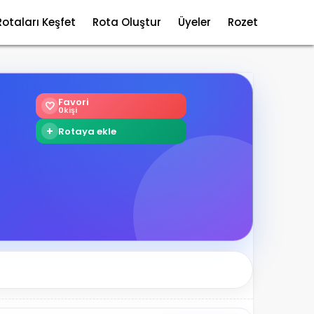
Rotaları Keşfet
Rota Oluştur
Üyeler
Rozet
Favori
🤍
0
kişi
+
Rotaya ekle