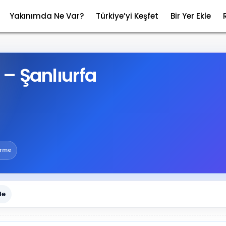
Yakınımda Ne Var?
Türkiye’yi Keşfet
Bir Yer Ekle
– Şanlıurfa
irme
le