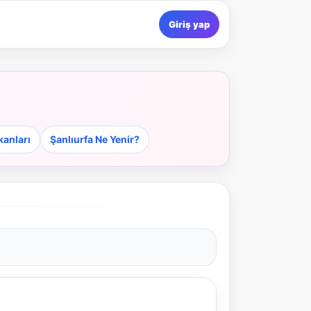
Giriş yap
kanları
Şanlıurfa Ne Yenir?
NBY Akıllı Asistan
AI kullanmadan, sitedeki gerçek yerlerle akıllı rota
önerir.