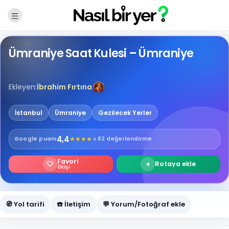
Ümraniye Saat Kulesi – Ümraniye
Ekleyen:
İbrahim Fırtına
İstanbul
Ümraniye
Gezilecek Yerler
4,4
★
★
★
★
★
Google
puanı
82 değerlendirme
Favori
🤍
+
Rotaya ekle
0
kişi
🧭 Yol tarifi
☎️ İletişim
💬 Yorum/Fotoğraf ekle