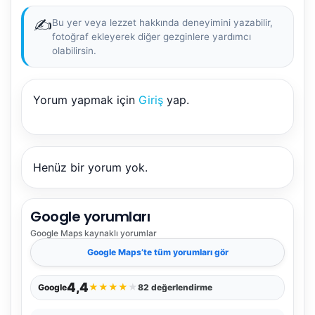
✍️
Bu yer veya lezzet hakkında deneyimini yazabilir,
fotoğraf ekleyerek diğer gezginlere yardımcı
olabilirsin.
Yorum yapmak için
Giriş
yap.
NBY Akıllı Asistan
AI kullanmadan, sitedeki gerçek yerlerle akıllı rota
önerir.
Henüz bir yorum yok.
Google yorumları
Şehir / ilçe
Google Maps
kaynaklı yorumlar
Google Maps
’te tüm yorumları gör
⭐ Popüler
🧭 Rehber
✨ İlk kez gelen
4,4
★
★
★
★
★
Google
82 değerlendirme
🏛️ Tarihi
🌿 Doğa
👨‍👩‍👧 Aile/Çocuk