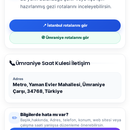
hazırlanmış gezi rotalarını inceleyebilirsin.
📍 İstanbul rotalarını gör
🧭 Ümraniye rotalarını gör
📞
Ümraniye Saat Kulesi İletişim
Adres
Metro, Yaman Evler Mahallesi, Ümraniye
Çarşı, 34768, Türkiye
Bilgilerde hata mı var?
✏️
Başlık,hakkında, Adres, telefon, konum, web sitesi veya
çalışma saati yanlışsa düzenleme önerebilirsin.