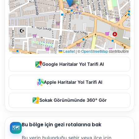
Leaflet
|
©
OpenStreetMap
contributors
Google Haritalar Yol Tarifi Al
Apple Haritalar Yol Tarifi Al
Sokak Görünümünde 360° Gör
Bu bölge için gezi rotalarına bak
🗺️
Bu yerin bulunduğu şehir veya ilçe için