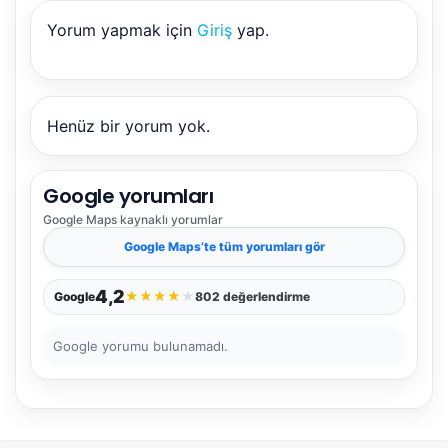
Yorum yapmak için
Giriş
yap.
NBY Akıllı Asistan
AI kullanmadan, sitedeki gerçek yerlerle akıllı rota
önerir.
Henüz bir yorum yok.
Google yorumları
Şehir / ilçe
Google Maps
kaynaklı yorumlar
Google Maps
’te tüm yorumları gör
⭐ Popüler
🧭 Rehber
✨ İlk kez gelen
4,2
★
★
★
★
★
Google
802 değerlendirme
🏛️ Tarihi
🌿 Doğa
👨‍👩‍👧 Aile/Çocuk
Google yorumu bulunamadı.
🍽️ Lezzet
⚡ Kısa
🚶 Yürüyüş
🚗 Arabayla
📸 Fotoğraf
🍃 Sakin