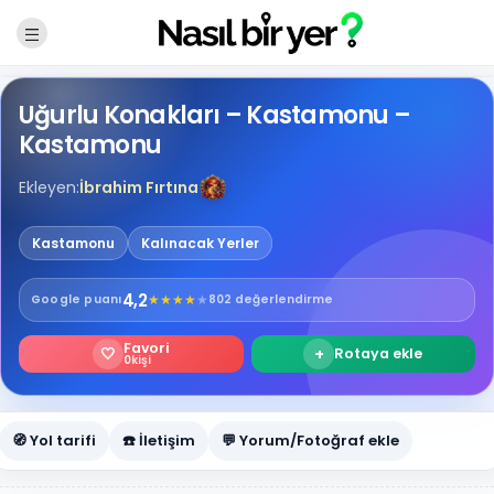
Uğurlu Konakları – Kastamonu –
Kastamonu
Ekleyen:
İbrahim Fırtına
Kastamonu
Kalınacak Yerler
4,2
★
★
★
★
★
Google
puanı
802 değerlendirme
Favori
🤍
+
Rotaya ekle
0
kişi
🧭 Yol tarifi
☎️ İletişim
💬 Yorum/Fotoğraf ekle