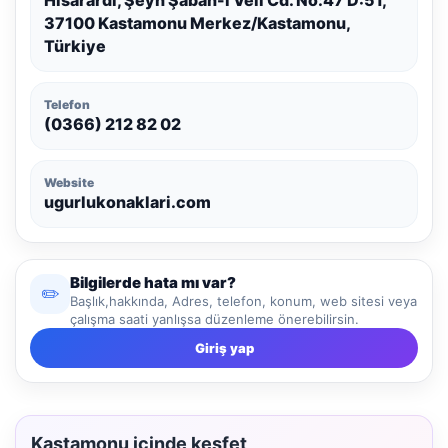
37100 Kastamonu Merkez/Kastamonu,
Türkiye
Telefon
(0366) 212 82 02
Website
ugurlukonaklari.com
Bilgilerde hata mı var?
✏️
Başlık,hakkında, Adres, telefon, konum, web sitesi veya
çalışma saati yanlışsa düzenleme önerebilirsin.
Giriş yap
Kastamonu içinde keşfet