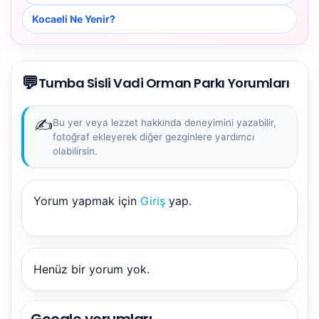
Kocaeli Ne Yenir?
💬
Tumba Sisli Vadi Orman Parkı Yorumları
✍️
Bu yer veya lezzet hakkında deneyimini yazabilir,
fotoğraf ekleyerek diğer gezginlere yardımcı
olabilirsin.
Yorum yapmak için
Giriş
yap.
NBY Akıllı Asistan
AI kullanmadan, sitedeki gerçek yerlerle akıllı rota
önerir.
Henüz bir yorum yok.
Google yorumları