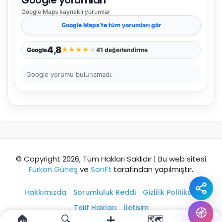
Şehir / ilçe
Google Maps
kaynaklı yorumlar
Google Maps
’te tüm yorumları gör
⭐ Popüler
🧭 Rehber
✨ İlk kez gelen
4,8
★
★
★
★
★
Google
41 değerlendirme
🏛️ Tarihi
🌿 Doğa
👨‍👩‍👧 Aile/Çocuk
Google yorumu bulunamadı.
🍽️ Lezzet
⚡ Kısa
🚶 Yürüyüş
🚗 Arabayla
📸 Fotoğraf
🍃 Sakin
☔ Yağmurlu
🗓️ Hafta sonu
₺ Ekonomik
Durak
© Copyright 2026, Tüm Hakları Saklıdır | Bu web sitesi
Furkan Güneş
ve
SonFt
tarafından yapılmıştır.
Akıllı rota öner
Hakkımızda
Sorumluluk Reddi
Gizlilik Politikası
Telif Hakları
İletişim
🧭
🏠
🔍
➕
🗺️
👤