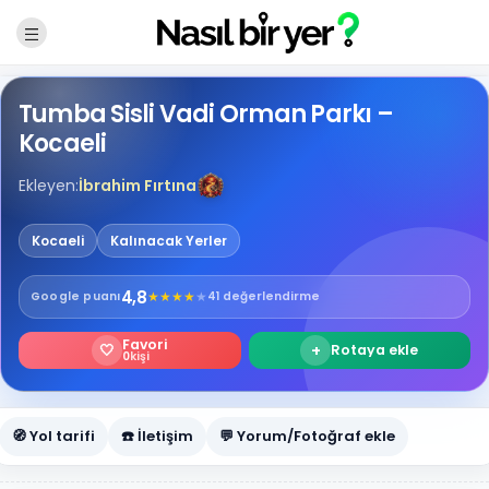
Tumba Sisli Vadi Orman Parkı –
Kocaeli
Ekleyen:
İbrahim Fırtına
Kocaeli
Kalınacak Yerler
4,8
★
★
★
★
★
Google
puanı
41 değerlendirme
Favori
🤍
+
Rotaya ekle
0
kişi
🧭 Yol tarifi
☎️ İletişim
💬 Yorum/Fotoğraf ekle