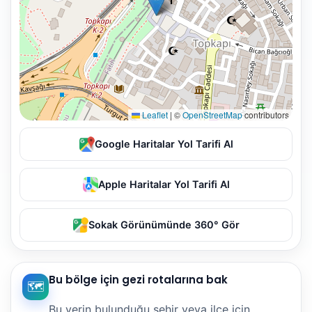
Leaflet
|
©
OpenStreetMap
contributors
Google Haritalar Yol Tarifi Al
Apple Haritalar Yol Tarifi Al
Sokak Görünümünde 360° Gör
Bu bölge için gezi rotalarına bak
🗺️
Bu yerin bulunduğu şehir veya ilçe için