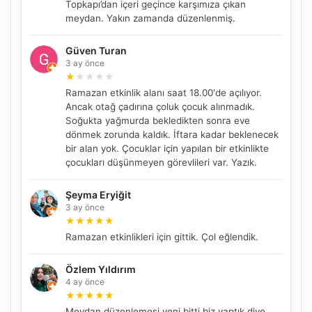
Topkapı’dan içeri geçince karşımıza çıkan
meydan. Yakın zamanda düzenlenmiş.
Güven Turan
3 ay önce
★
★
★
★
★
Ramazan etkinlik alanı saat 18.00'de açılıyor.
Ancak otağ çadırına çoluk çocuk alınmadık.
Soğukta yağmurda bekledikten sonra eve
dönmek zorunda kaldık. İftara kadar beklenecek
NBY Akıllı Asistan
bir alan yok. Çocuklar için yapılan bir etkinlikte
AI kullanmadan, sitedeki gerçek yerlerle akıllı rota
çocukları düşünmeyen görevlileri var. Yazık.
önerir.
Şeyma Eryiğit
3 ay önce
★
★
★
★
★
Şehir / ilçe
Ramazan etkinlikleri için gittik. Çol eğlendik.
Özlem Yıldırım
4 ay önce
⭐ Popüler
🧭 Rehber
✨ İlk kez gelen
★
★
★
★
★
Meydan düzenlemesi yeni bitti biz yaptık diye