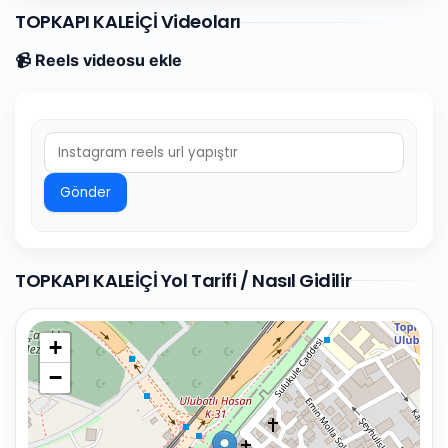
TOPKAPI KALEİÇİ Videoları
📹 Reels videosu ekle
Gönder
TOPKAPI KALEİÇİ Yol Tarifi / Nasıl Gidilir
+
−