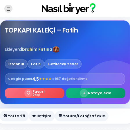
TOPKAPI KALEİÇİ – Fatih
Ekleyen:
İbrahim Fırtına
İstanbul
Fatih
Gezilecek Yerler
4,5
★
★
★
★
★
Google
puanı
987 değerlendirme
Favori
🤍
+
Rotaya ekle
0
kişi
🧭 Yol tarifi
☎️ İletişim
💬 Yorum/Fotoğraf ekle