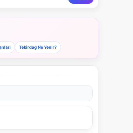
NBY Akıllı Asistan
AI kullanmadan, sitedeki gerçek yerlerle akıllı rota
önerir.
anları
Tekirdağ Ne Yenir?
Şehir / ilçe
⭐ Popüler
🧭 Rehber
✨ İlk kez gelen
🏛️ Tarihi
🌿 Doğa
👨‍👩‍👧 Aile/Çocuk
🍽️ Lezzet
⚡ Kısa
🚶 Yürüyüş