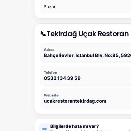
Pazar
📞
Tekirdağ Uçak Restoran İ
Adres
Bahçelievler, İstanbul Blv. No:85, 5
Telefon
0532 134 39 59
Website
ucakrestorantekirdag.com
Bilgilerde hata mı var?
✏️