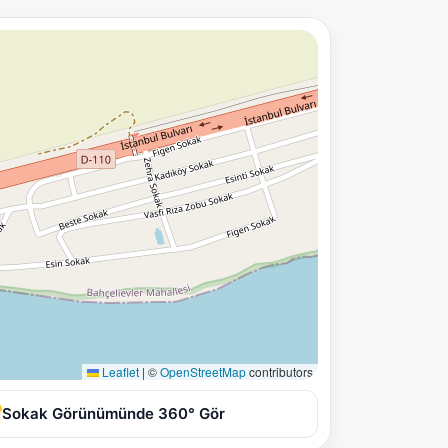
Leaflet
|
©
OpenStreetMap
contributors
Sokak Görünümünde 360° Gör