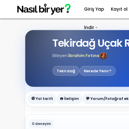
Giriş Yap
Kayıt ol
İndir
Tekirdağ Uçak 
Ekleyen:
İbrahim Fırtına
Tekirdağ
Nerede Yenir?
🧭 Yol tarifi
☎️ İletişim
💬 Yorum/Fotoğraf ek
0 deneyim