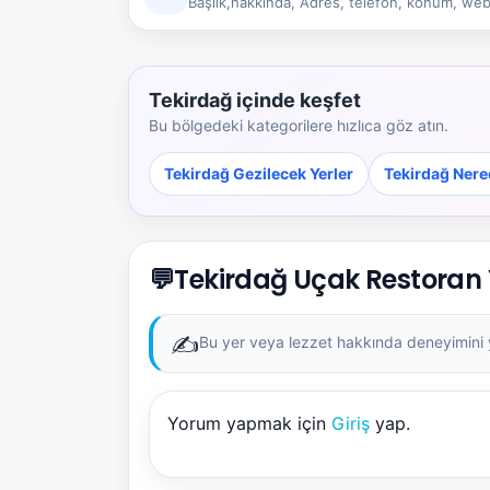
Başlık,hakkında, Adres, telefon, konum, web 
Tekirdağ içinde keşfet
Bu bölgedeki kategorilere hızlıca göz atın.
Tekirdağ Gezilecek Yerler
Tekirdağ Nere
💬
Tekirdağ Uçak Restoran
✍️
Bu yer veya lezzet hakkında deneyimini ya
Yorum yapmak için
Giriş
yap.