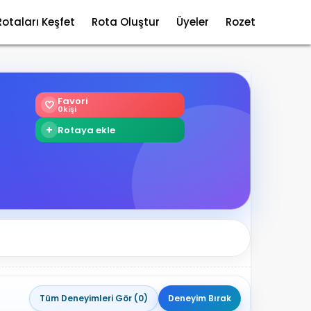
Rotaları Keşfet
Rota Oluştur
Üyeler
Rozet
Favori
🤍
0
kişi
+
Rotaya ekle
Tüm Deneyimleri Gör (0)
Deneyim Bırak