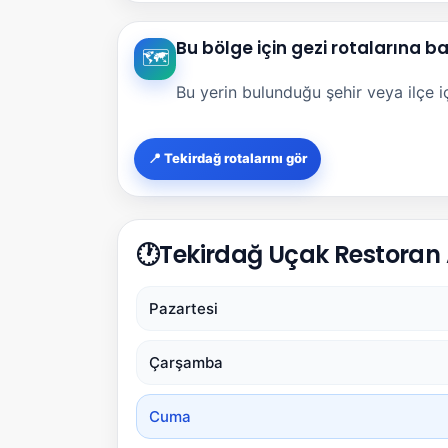
Bu bölge için gezi rotalarına b
🗺️
Bu yerin bulunduğu şehir veya ilçe içi
📍 Tekirdağ rotalarını gör
🕐
Tekirdağ Uçak Restoran A
Pazartesi
Çarşamba
Cuma