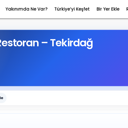
Yakınımda Ne Var?
Türkiye’yi Keşfet
Bir Yer Ekle
Restoran – Tekirdağ
le