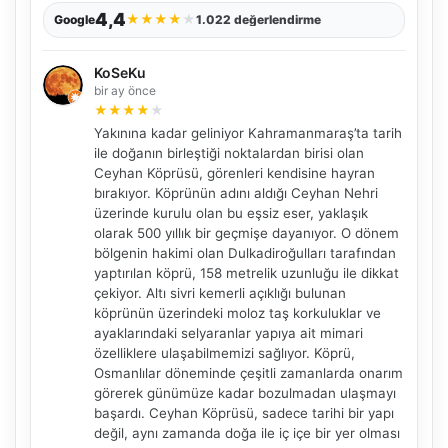
4,4
★
★
★
★
★
Google
1.022 değerlendirme
KoSeKu
bir ay önce
★
★
★
★
★
Yakınına kadar geliniyor Kahramanmaraş’ta tarih
ile doğanın birleştiği noktalardan birisi olan
Ceyhan Köprüsü, görenleri kendisine hayran
bırakıyor. Köprünün adını aldığı Ceyhan Nehri
üzerinde kurulu olan bu eşsiz eser, yaklaşık
olarak 500 yıllık bir geçmişe dayanıyor. O dönem
bölgenin hakimi olan Dulkadiroğulları tarafından
yaptırılan köprü, 158 metrelik uzunluğu ile dikkat
çekiyor. Altı sivri kemerli açıklığı bulunan
köprünün üzerindeki moloz taş korkuluklar ve
ayaklarındaki selyaranlar yapıya ait mimari
özelliklere ulaşabilmemizi sağlıyor. Köprü,
Osmanlılar döneminde çeşitli zamanlarda onarım
görerek günümüze kadar bozulmadan ulaşmayı
başardı. Ceyhan Köprüsü, sadece tarihi bir yapı
değil, aynı zamanda doğa ile iç içe bir yer olması