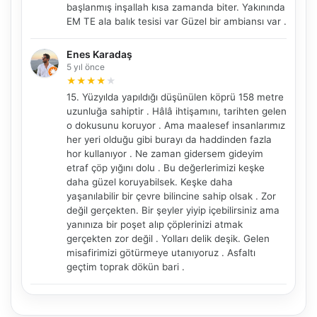
başlanmış inşallah kısa zamanda biter. Yakınında
EM TE ala balık tesisi var Güzel bir ambiansı var .
Enes Karadaş
5 yıl önce
NBY Akıllı Asistan
★
★
★
★
★
AI kullanmadan, sitedeki gerçek yerlerle akıllı rota
15. Yüzyılda yapıldığı düşünülen köprü 158 metre
önerir.
uzunluğa sahiptir . Hâlâ ihtişamını, tarihten gelen
o dokusunu koruyor . Ama maalesef insanlarımız
her yeri olduğu gibi burayı da haddinden fazla
hor kullanıyor . Ne zaman gidersem gideyim
etraf çöp yığını dolu . Bu değerlerimizi keşke
Şehir / ilçe
daha güzel koruyabilsek. Keşke daha
yaşanılabilir bir çevre bilincine sahip olsak . Zor
değil gerçekten. Bir şeyler yiyip içebilirsiniz ama
yanınıza bir poşet alıp çöplerinizi atmak
⭐ Popüler
🧭 Rehber
✨ İlk kez gelen
gerçekten zor değil . Yolları delik deşik. Gelen
misafirimizi götürmeye utanıyoruz . Asfaltı
🏛️ Tarihi
🌿 Doğa
👨‍👩‍👧 Aile/Çocuk
geçtim toprak dökün bari .
🍽️ Lezzet
⚡ Kısa
🚶 Yürüyüş