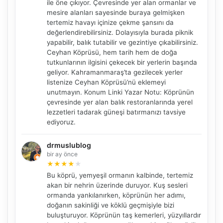
ile öne çıkıyor. Çevresinde yer alan ormanlar ve
mesire alanları sayesinde buraya gelmişken
tertemiz havayı içinize çekme şansını da
değerlendirebilirsiniz. Dolayısıyla burada piknik
yapabilir, balık tutabilir ve gezintiye çıkabilirsiniz.
Ceyhan Köprüsü, hem tarih hem de doğa
tutkunlarının ilgisini çekecek bir yerlerin başında
geliyor. Kahramanmaraş’ta gezilecek yerler
listenize Ceyhan Köprüsü’nü eklemeyi
unutmayın. Konum Linki Yazar Notu: Köprünün
çevresinde yer alan balık restoranlarında yerel
lezzetleri tadarak güneşi batırmanızı tavsiye
ediyoruz.
drmuslublog
bir ay önce
★
★
★
★
★
Bu köprü, yemyeşil ormanın kalbinde, tertemiz
akan bir nehrin üzerinde duruyor. Kuş sesleri
ormanda yankılanırken, köprünün her adımı,
doğanın sakinliği ve köklü geçmişiyle bizi
buluşturuyor. Köprünün taş kemerleri, yüzyıllardır