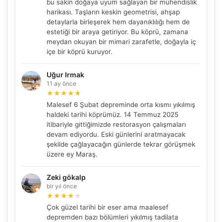
bu sakin doğaya uyum sağlayan bir mühendislik
harikası. Taşların keskin geometrisi, ahşap
detaylarla birleşerek hem dayanıklılığı hem de
estetiği bir araya getiriyor. Bu köprü, zamana
meydan okuyan bir mimari zarafetle, doğayla iç
içe bir köprü kuruyor.
Uğur Irmak
11 ay önce
★
★
★
★
★
Malesef 6 Şubat depreminde orta kısmı yıkılmış
haldeki tarihi köprümüz. 14 Temmuz 2025
itibariyle gittiğimizde restorasyon çalışmaları
devam ediyordu. Eski günlerini aratmayacak
şekilde çağlayacağın günlerde tekrar görüşmek
üzere ey Maraş.
Zeki gökalp
bir yıl önce
★
★
★
★
★
Çok güzel tarihi bir eser ama maalesef
depremden bazı bölümleri yıkılmış tadilata