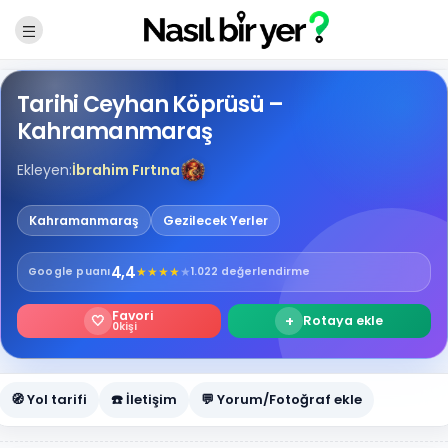
Tarihi Ceyhan Köprüsü –
Kahramanmaraş
Ekleyen:
İbrahim Fırtına
Kahramanmaraş
Gezilecek Yerler
4,4
★
★
★
★
★
Google
puanı
1.022 değerlendirme
Favori
🤍
+
Rotaya ekle
0
kişi
🧭 Yol tarifi
☎️ İletişim
💬 Yorum/Fotoğraf ekle