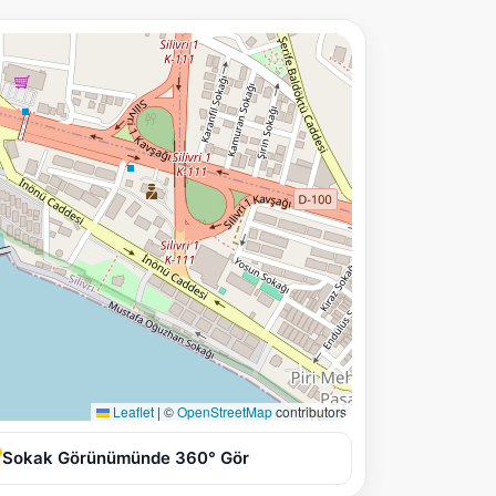
Leaflet
|
©
OpenStreetMap
contributors
Sokak Görünümünde 360° Gör