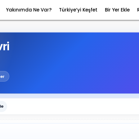
Yakınımda Ne Var?
Türkiye’yi Keşfet
Bir Yer Ekle
vri
ler
le