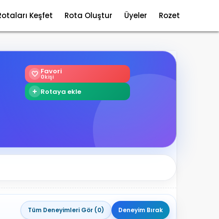
Rotaları Keşfet
Rota Oluştur
Üyeler
Rozet
Favori
🤍
0
kişi
+
Rotaya ekle
Tüm Deneyimleri Gör (0)
Deneyim Bırak