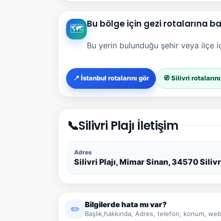
Bu bölge için gezi rotalarına b
🗺️
Bu yerin bulunduğu şehir veya ilçe içi
📍 İstanbul rotalarını gör
🧭 Silivri rotaların
📞
Silivri Plajı İletişim
Adres
Silivri Plajı, Mimar Sinan, 34570 Siliv
Bilgilerde hata mı var?
✏️
Başlık,hakkında, Adres, telefon, konum, web 