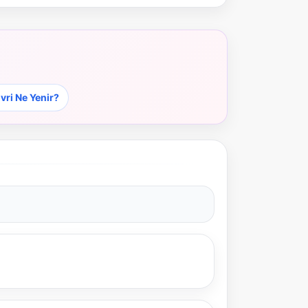
NBY Akıllı Asistan
AI kullanmadan, sitedeki gerçek yerlerle akıllı rota
önerir.
ivri Ne Yenir?
Şehir / ilçe
⭐ Popüler
🧭 Rehber
✨ İlk kez gelen
🏛️ Tarihi
🌿 Doğa
👨‍👩‍👧 Aile/Çocuk
🍽️ Lezzet
⚡ Kısa
🚶 Yürüyüş
🚗 Arabayla
📸 Fotoğraf
🍃 Sakin