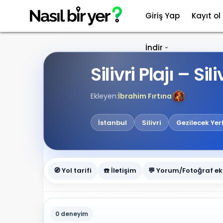
Giriş Yap
Kayıt ol
İndir
Silivri Plajı – Sili
Ekleyen:
İbrahim Fırtına
İstanbul
Silivri
Gezilecek Yer
🧭 Yol tarifi
☎️ İletişim
💬 Yorum/Fotoğraf ek
0 deneyim