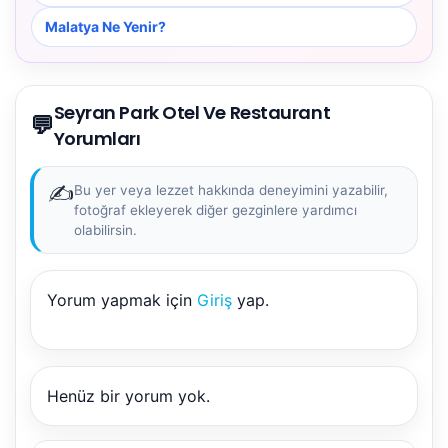
Malatya Ne Yenir?
Seyran Park Otel Ve Restaurant
💬
Yorumları
✍️
Bu yer veya lezzet hakkında deneyimini yazabilir,
fotoğraf ekleyerek diğer gezginlere yardımcı
olabilirsin.
Yorum yapmak için
Giriş
yap.
NBY Akıllı Asistan
AI kullanmadan, sitedeki gerçek yerlerle akıllı rota
önerir.
Henüz bir yorum yok.