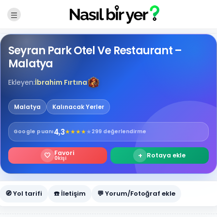
Seyran Park Otel Ve Restaurant –
Malatya
Ekleyen:
İbrahim Fırtına
Malatya
Kalınacak Yerler
4,3
★
★
★
★
★
Google
puanı
299 değerlendirme
Favori
🤍
+
Rotaya ekle
0
kişi
🧭 Yol tarifi
☎️ İletişim
💬 Yorum/Fotoğraf ekle