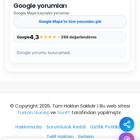
Google yorumları
Şehir / ilçe
Google Maps
kaynaklı yorumlar
Google Maps
’te tüm yorumları gör
⭐ Popüler
🧭 Rehber
✨ İlk kez gelen
4,3
★
★
★
★
★
Google
299 değerlendirme
🏛️ Tarihi
🌿 Doğa
👨‍👩‍👧 Aile/Çocuk
Google yorumu bulunamadı.
🍽️ Lezzet
⚡ Kısa
🚶 Yürüyüş
🚗 Arabayla
📸 Fotoğraf
🍃 Sakin
☔ Yağmurlu
🗓️ Hafta sonu
₺ Ekonomik
Durak
© Copyright 2026, Tüm Hakları Saklıdır | Bu web sitesi
Furkan Güneş
ve
SonFt
tarafından yapılmıştır.
Akıllı rota öner
Hakkımızda
Sorumluluk Reddi
Gizlilik Politikası
Telif Hakları
İletişim