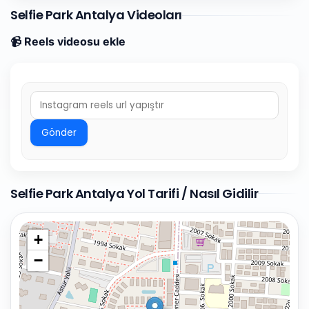
Selfie Park Antalya Videoları
📹 Reels videosu ekle
Gönder
Selfie Park Antalya Yol Tarifi / Nasıl Gidilir
+
−