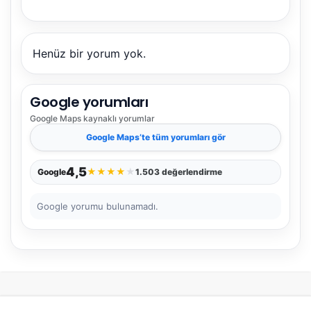
NBY Akıllı Asistan
AI kullanmadan, sitedeki gerçek yerlerle akıllı rota
önerir.
Henüz bir yorum yok.
Google yorumları
Şehir / ilçe
Google Maps
kaynaklı yorumlar
Google Maps
’te tüm yorumları gör
⭐ Popüler
🧭 Rehber
✨ İlk kez gelen
4,5
★
★
★
★
★
Google
1.503 değerlendirme
🏛️ Tarihi
🌿 Doğa
👨‍👩‍👧 Aile/Çocuk
Google yorumu bulunamadı.
🍽️ Lezzet
⚡ Kısa
🚶 Yürüyüş
🚗 Arabayla
📸 Fotoğraf
🍃 Sakin
☔ Yağmurlu
🗓️ Hafta sonu
₺ Ekonomik
Durak