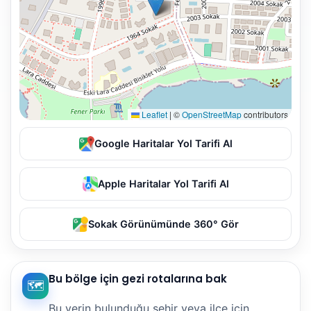
Leaflet
|
©
OpenStreetMap
contributors
Google Haritalar Yol Tarifi Al
Apple Haritalar Yol Tarifi Al
Sokak Görünümünde 360° Gör
Bu bölge için gezi rotalarına bak
🗺️
Bu yerin bulunduğu şehir veya ilçe için