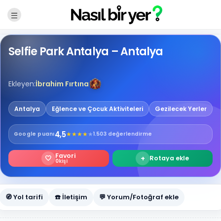
Selfie Park Antalya – Antalya
Ekleyen:
İbrahim Fırtına
Antalya
Eğlence ve Çocuk Aktiviteleri
Gezilecek Yerler
4,5
★
★
★
★
★
Google
puanı
1.503 değerlendirme
Favori
🤍
+
Rotaya ekle
0
kişi
🧭 Yol tarifi
☎️ İletişim
💬 Yorum/Fotoğraf ekle