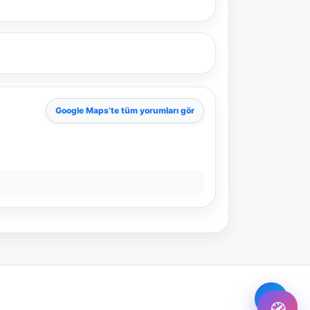
Şehir / ilçe
⭐ Popüler
🧭 Rehber
✨ İlk kez gelen
Google Maps
’te tüm yorumları gör
🏛️ Tarihi
🌿 Doğa
👨‍👩‍👧 Aile/Çocuk
🍽️ Lezzet
⚡ Kısa
🚶 Yürüyüş
🚗 Arabayla
📸 Fotoğraf
🍃 Sakin
☔ Yağmurlu
🗓️ Hafta sonu
₺ Ekonomik
Durak
Akıllı rota öner