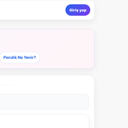
Giriş yap
Pendik Ne Yenir?
NBY Akıllı Asistan
AI kullanmadan, sitedeki gerçek yerlerle akıllı rota
önerir.