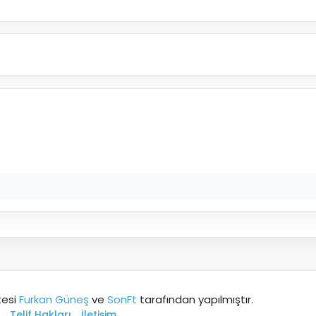
tesi
Furkan Güneş
ve
SonFt
tarafından yapılmıştır.
Telif Hakları
İletişim