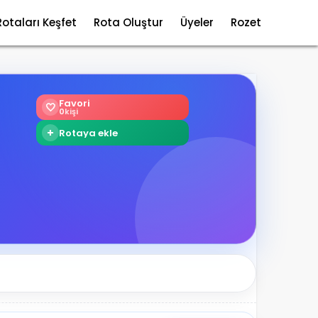
Rotaları Keşfet
Rota Oluştur
Üyeler
Rozet
Favori
🤍
0
kişi
+
Rotaya ekle