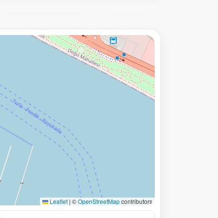
Leaflet
|
©
OpenStreetMap
contributors