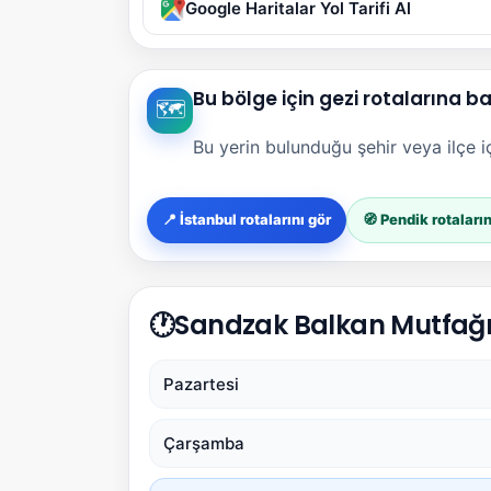
Google Haritalar Yol Tarifi Al
Bu bölge için gezi rotalarına b
🗺️
Bu yerin bulunduğu şehir veya ilçe içi
📍 İstanbul rotalarını gör
🧭 Pendik rotaların
🕐
Sandzak Balkan Mutfağı 
Pazartesi
Çarşamba