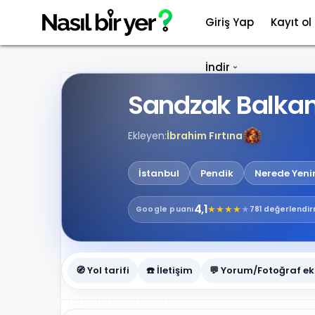
Giriş Yap
Kayıt ol
İndir
Sandzak Balkan
Ekleyen:
İbrahim Fırtına
İstanbul
Pendik
Nerede Yeni
4,1
★
★
★
★
★
Google
puanı
781 değerlendi
🧭 Yol tarifi
☎️ İletişim
💬 Yorum/Fotoğraf ek