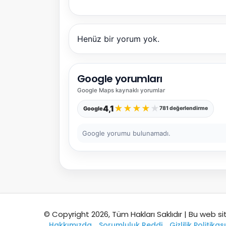
Henüz bir yorum yok.
Google yorumları
Google Maps
kaynaklı yorumlar
★
★
★
★
★
4,1
Google
781 değerlendirme
Google yorumu bulunamadı.
© Copyright 2026, Tüm Hakları Saklıdır | Bu web si
Hakkımızda
Sorumluluk Reddi
Gizlilik Politikası