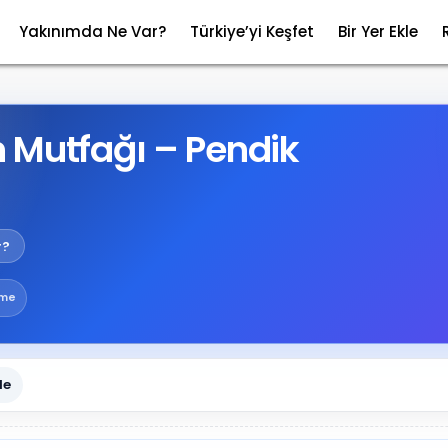
Yakınımda Ne Var?
Türkiye’yi Keşfet
Bir Yer Ekle
 Mutfağı – Pendik
r?
rme
le