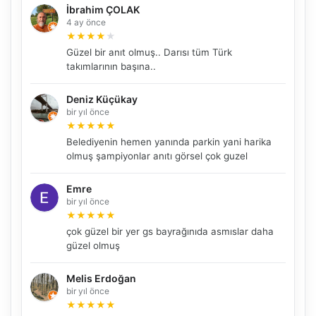
İbrahim ÇOLAK
4 ay önce
★
★
★
★
★
Güzel bir anıt olmuş.. Darısı tüm Türk
takımlarının başına..
Deniz Küçükay
bir yıl önce
★
★
★
★
★
Belediyenin hemen yanında parkin yani harika
olmuş şampiyonlar anıtı görsel çok guzel
Emre
bir yıl önce
★
★
★
★
★
NBY Akıllı Asistan
çok güzel bir yer gs bayrağınıda asmıslar daha
AI kullanmadan, sitedeki gerçek yerlerle akıllı rota
güzel olmuş
önerir.
Melis Erdoğan
bir yıl önce
★
★
★
★
★