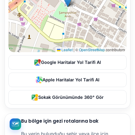
Leaflet
|
©
OpenStreetMap
contributors
Google Haritalar Yol Tarifi Al
Apple Haritalar Yol Tarifi Al
Sokak Görünümünde 360° Gör
Bu bölge için gezi rotalarına bak
🗺️
Bu yerin bulunduğu şehir veya ilçe için