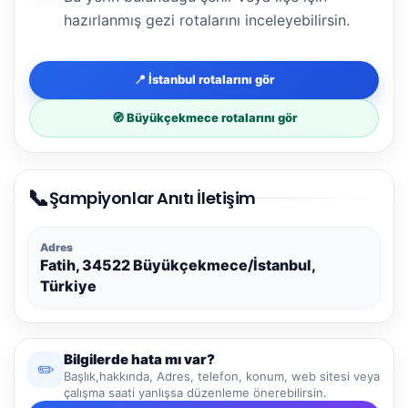
hazırlanmış gezi rotalarını inceleyebilirsin.
📍 İstanbul rotalarını gör
🧭 Büyükçekmece rotalarını gör
📞
Şampiyonlar Anıtı İletişim
Adres
Fatih, 34522 Büyükçekmece/İstanbul,
Türkiye
Bilgilerde hata mı var?
✏️
Başlık,hakkında, Adres, telefon, konum, web sitesi veya
çalışma saati yanlışsa düzenleme önerebilirsin.