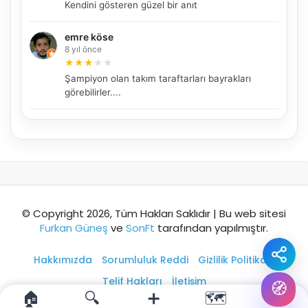
Şehir / ilçe
Kendini gösteren güzel bir anıt
emre köse
8 yıl önce
⭐ Popüler
🧭 Rehber
✨ İlk kez gelen
★
★
★
★
★
Şampiyon olan takım taraftarları bayrakları
🏛️ Tarihi
🌿 Doğa
👨‍👩‍👧 Aile/Çocuk
görebilirler....
🍽️ Lezzet
⚡ Kısa
🚶 Yürüyüş
🚗 Arabayla
📸 Fotoğraf
🍃 Sakin
☔ Yağmurlu
🗓️ Hafta sonu
₺ Ekonomik
Durak
© Copyright 2026, Tüm Hakları Saklıdır | Bu web sitesi
Furkan Güneş
ve
SonFt
tarafından yapılmıştır.
Akıllı rota öner
Hakkımızda
Sorumluluk Reddi
Gizlilik Politikası
Telif Hakları
İletişim
🧭
🏠
🔍
➕
🗺️
👤