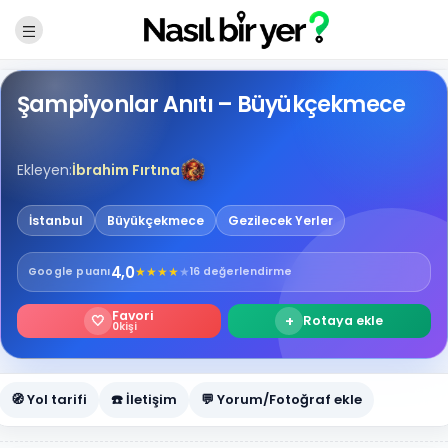
Şampiyonlar Anıtı – Büyükçekmece
Ekleyen:
İbrahim Fırtına
İstanbul
Büyükçekmece
Gezilecek Yerler
4,0
★
★
★
★
★
Google
puanı
16 değerlendirme
Favori
🤍
+
Rotaya ekle
0
kişi
🧭 Yol tarifi
☎️ İletişim
💬 Yorum/Fotoğraf ekle