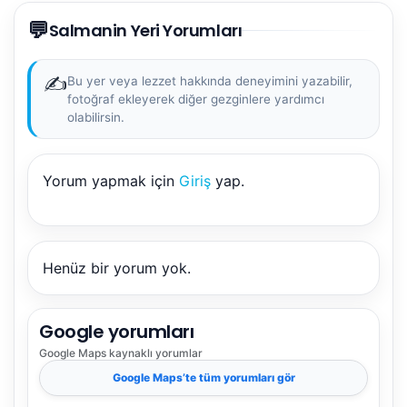
💬
Salmanin Yeri Yorumları
✍️
Bu yer veya lezzet hakkında deneyimini yazabilir,
fotoğraf ekleyerek diğer gezginlere yardımcı
olabilirsin.
NBY Akıllı Asistan
Yorum yapmak için
Giriş
yap.
AI kullanmadan, sitedeki gerçek yerlerle akıllı rota
önerir.
Henüz bir yorum yok.
Şehir / ilçe
Google yorumları
Google Maps
kaynaklı yorumlar
⭐ Popüler
🧭 Rehber
✨ İlk kez gelen
Google Maps
’te tüm yorumları gör