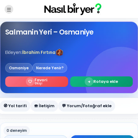
Salmanin Yeri – Osmaniye
Ekleyen:
İbrahim Fırtına
Osmaniye
Nerede Yenir?
Favori
🤍
+
Rotaya ekle
0
kişi
🧭 Yol tarifi
☎️ İletişim
💬 Yorum/Fotoğraf ekle
0 deneyim