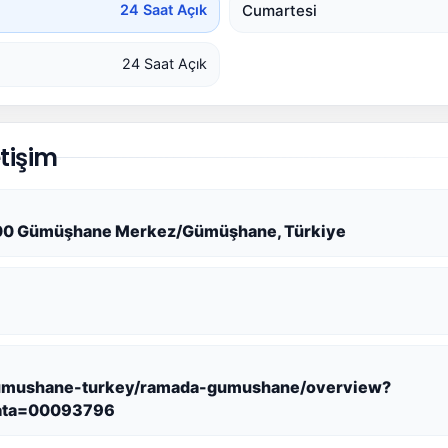
Cumartesi
24 Saat Açık
24 Saat Açık
tişim
9000 Gümüşhane Merkez/Gümüşhane, Türkiye
umushane-turkey/ramada-gumushane/overview?
ata=00093796