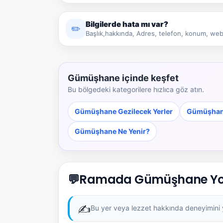
Bilgilerde hata mı var?
✏️
Başlık,hakkında, Adres, telefon, konum, web 
Gümüşhane içinde keşfet
Bu bölgedeki kategorilere hızlıca göz atın.
Gümüşhane Gezilecek Yerler
Gümüşhane
Gümüşhane Ne Yenir?
💬
Ramada Gümüşhane Yo
✍️
Bu yer veya lezzet hakkında deneyimini ya