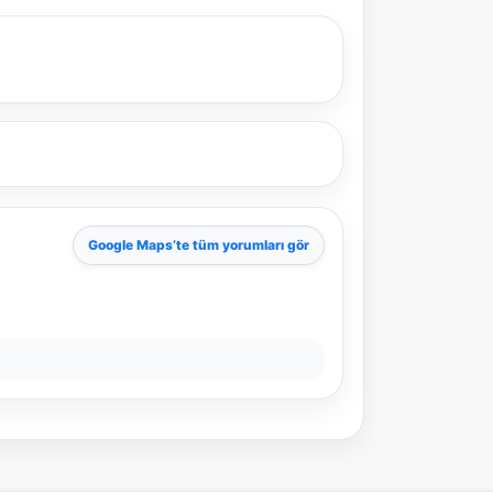
önerir.
Şehir / ilçe
⭐ Popüler
🧭 Rehber
✨ İlk kez gelen
Google Maps
’te tüm yorumları gör
🏛️ Tarihi
🌿 Doğa
👨‍👩‍👧 Aile/Çocuk
🍽️ Lezzet
⚡ Kısa
🚶 Yürüyüş
🚗 Arabayla
📸 Fotoğraf
🍃 Sakin
☔ Yağmurlu
🗓️ Hafta sonu
₺ Ekonomik
Durak
Akıllı rota öner