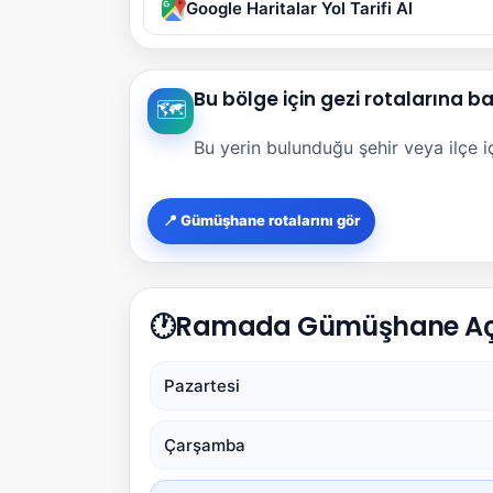
Google Haritalar Yol Tarifi Al
Bu bölge için gezi rotalarına b
🗺️
Bu yerin bulunduğu şehir veya ilçe içi
📍 Gümüşhane rotalarını gör
🕐
Ramada Gümüşhane Açıl
Pazartesi
Çarşamba