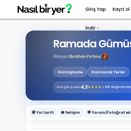
Giriş Yap
Kayıt ol
İndir
Ramada Gümüş
Ekleyen:
İbrahim Fırtına
Gümüşhane
Kalınacak Yerler
4,3
★
★
★
★
★
Google
puanı
961 değerlend
🧭 Yol tarifi
☎️ İletişim
💬 Yorum/Fotoğraf ek