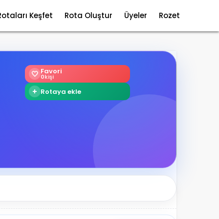
Rotaları Keşfet
Rota Oluştur
Üyeler
Rozet
Favori
🤍
0
kişi
+
Rotaya ekle