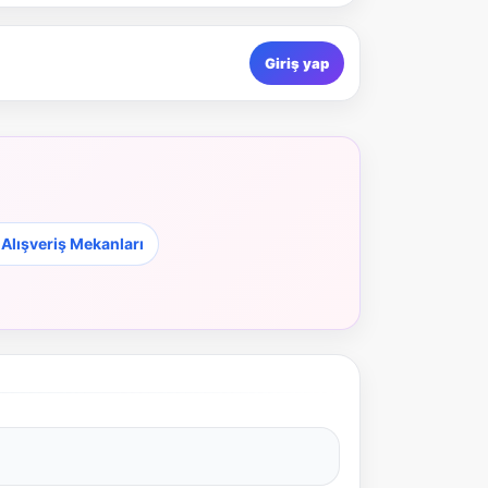
Giriş yap
lışveriş Mekanları
NBY Akıllı Asistan
AI kullanmadan, sitedeki gerçek yerlerle akıllı rota