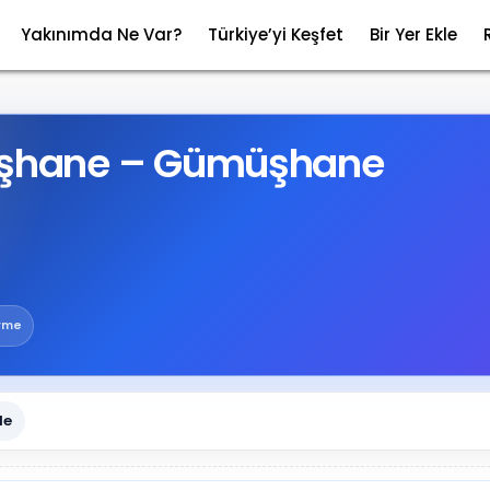
Yakınımda Ne Var?
Türkiye’yi Keşfet
Bir Yer Ekle
hane – Gümüşhane
irme
le