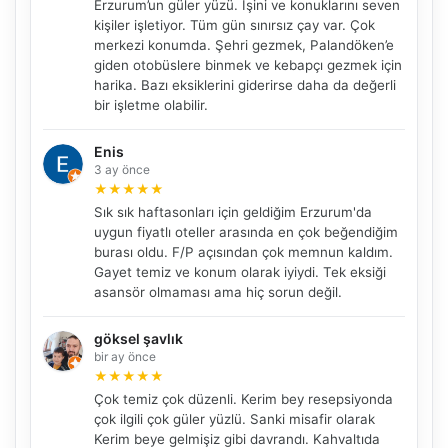
Erzurum’un güler yüzü. İşini ve konuklarını seven
kişiler işletiyor. Tüm gün sınırsız çay var. Çok
merkezi konumda. Şehri gezmek, Palandöken’e
giden otobüslere binmek ve kebapçı gezmek için
harika. Bazı eksiklerini giderirse daha da değerli
bir işletme olabilir.
Enis
3 ay önce
★
★
★
★
★
Sık sık haftasonları için geldiğim Erzurum'da
uygun fiyatlı oteller arasında en çok beğendiğim
burası oldu. F/P açısından çok memnun kaldım.
Gayet temiz ve konum olarak iyiydi. Tek eksiği
asansör olmaması ama hiç sorun değil.
göksel şavlık
bir ay önce
★
★
★
★
★
NBY Akıllı Asistan
Çok temiz çok düzenli. Kerim bey resepsiyonda
çok ilgili çok güler yüzlü. Sanki misafir olarak
AI kullanmadan, sitedeki gerçek yerlerle akıllı rota
önerir.
Kerim beye gelmişiz gibi davrandı. Kahvaltıda