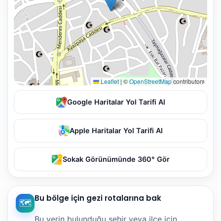
Leaflet
|
©
OpenStreetMap
contributors
Google Haritalar Yol Tarifi Al
Apple Haritalar Yol Tarifi Al
Sokak Görünümünde 360° Gör
Bu bölge için gezi rotalarına bak
🗺️
Bu yerin bulunduğu şehir veya ilçe için