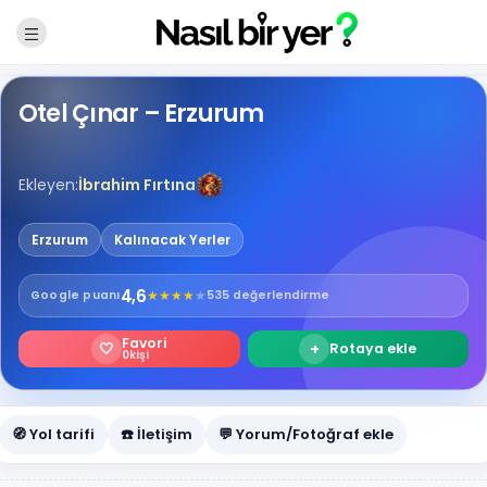
Otel Çınar – Erzurum
Ekleyen:
İbrahim Fırtına
Erzurum
Kalınacak Yerler
4,6
★
★
★
★
★
Google
puanı
535 değerlendirme
Favori
🤍
+
Rotaya ekle
0
kişi
🧭 Yol tarifi
☎️ İletişim
💬 Yorum/Fotoğraf ekle