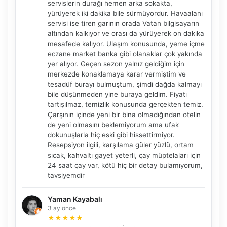
servislerin durağı hemen arka sokakta,
yürüyerek iki dakika bile sürmüyordur. Havaalanı
servisi ise tiren garının orada Vatan bilgisayarın
altından kalkıyor ve orası da yürüyerek on dakika
mesafede kalıyor. Ulaşım konusunda, yeme içme
eczane market banka gibi olanaklar çok yakında
yer alıyor. Geçen sezon yalnız geldiğim için
merkezde konaklamaya karar vermiştim ve
tesadüf burayı bulmuştum, şimdi dağda kalmayı
bile düşünmeden yine buraya geldim. Fiyatı
tartışılmaz, temizlik konusunda gerçekten temiz.
Çarşının içinde yeni bir bina olmadığından otelin
de yeni olmasını beklemiyorum ama ufak
dokunuşlarla hiç eski gibi hissettirmiyor.
Resepsiyon ilgili, karşılama güler yüzlü, ortam
sıcak, kahvaltı gayet yeterli, çay müptelaları için
24 saat çay var, kötü hiç bir detay bulamıyorum,
tavsiyemdir
Yaman Kayabalı
3 ay önce
★
★
★
★
★