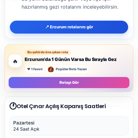
hazırlanmış gezi rotalarını inceleyebilirsin.
📍 Erzurum rotalarını gör
Bu şehirde öne çıkan rota
Erzurum’da 1 Günün Varsa Bu Sırayla Gez
🔥
❤️ 1 favori
Popüler Rota Yazarı
Rotayı Gör
🕐
Otel Çınar Açılış Kapanış Saatleri
Pazartesi
24 Saat Açık