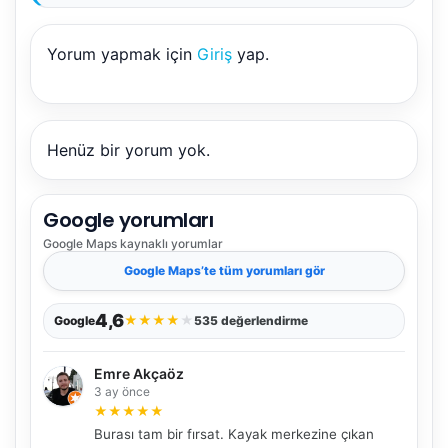
Yorum yapmak için
Giriş
yap.
Henüz bir yorum yok.
Google yorumları
Google Maps
kaynaklı yorumlar
Google Maps
’te tüm yorumları gör
4,6
★
★
★
★
★
Google
535 değerlendirme
Emre Akçaöz
3 ay önce
★
★
★
★
★
Burası tam bir fırsat. Kayak merkezine çıkan