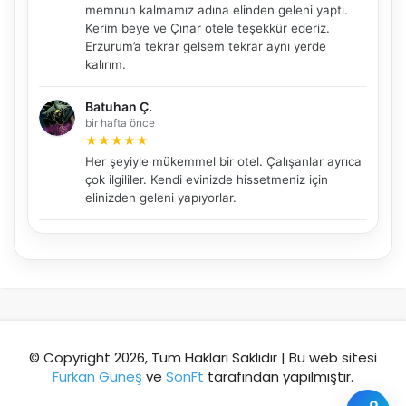
memnun kalmamız adına elinden geleni yaptı.
Kerim beye ve Çınar otele teşekkür ederiz.
Erzurum’a tekrar gelsem tekrar aynı yerde
kalırım.
Şehir / ilçe
Batuhan Ç.
bir hafta önce
★
★
★
★
★
⭐ Popüler
🧭 Rehber
✨ İlk kez gelen
Her şeyiyle mükemmel bir otel. Çalışanlar ayrıca
çok ilgililer. Kendi evinizde hissetmeniz için
🏛️ Tarihi
🌿 Doğa
👨‍👩‍👧 Aile/Çocuk
elinizden geleni yapıyorlar.
🍽️ Lezzet
⚡ Kısa
🚶 Yürüyüş
🚗 Arabayla
📸 Fotoğraf
🍃 Sakin
☔ Yağmurlu
🗓️ Hafta sonu
₺ Ekonomik
Durak
© Copyright 2026, Tüm Hakları Saklıdır | Bu web sitesi
Furkan Güneş
ve
SonFt
tarafından yapılmıştır.
Akıllı rota öner