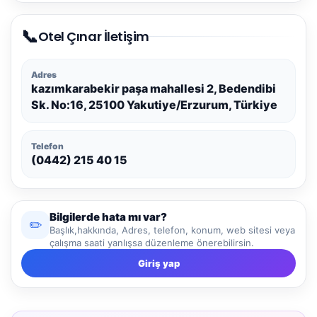
📞
Otel Çınar İletişim
Adres
kazımkarabekir paşa mahallesi 2, Bedendibi
Sk. No:16, 25100 Yakutiye/Erzurum, Türkiye
Telefon
(0442) 215 40 15
Bilgilerde hata mı var?
✏️
Başlık,hakkında, Adres, telefon, konum, web sitesi veya
çalışma saati yanlışsa düzenleme önerebilirsin.
Giriş yap