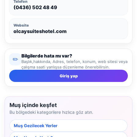
Telefon
(0436) 502 48 49
Website
olcaysuiteshotel.com
Bilgilerde hata mı var?
✏️
Başlık,hakkında, Adres, telefon, konum, web sitesi veya
çalışma saati yanlışsa düzenleme önerebilirsin.
Giriş yap
Muş içinde keşfet
Bu bölgedeki kategorilere hızlıca göz atın.
Muş Gezilecek Yerler