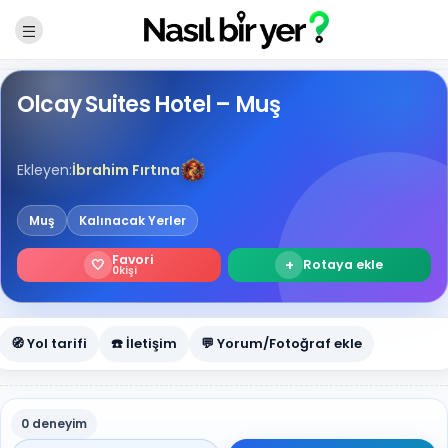
Olcay Suites Hotel – Muş
Ekleyen:
İbrahim Fırtına
Muş
Kalınacak Yerler
Favori
🤍
+
Rotaya ekle
0
kişi
🧭 Yol tarifi
☎️ İletişim
💬 Yorum/Fotoğraf ekle
0 deneyim