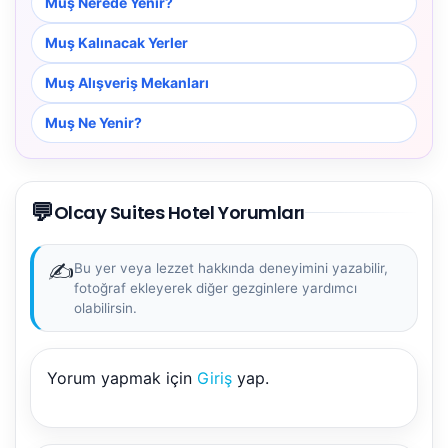
Muş Nerede Yenir?
Muş Kalınacak Yerler
Muş Alışveriş Mekanları
Muş Ne Yenir?
NBY Akıllı Asistan
💬
AI kullanmadan, sitedeki gerçek yerlerle akıllı rota
Olcay Suites Hotel Yorumları
önerir.
✍️
Bu yer veya lezzet hakkında deneyimini yazabilir,
fotoğraf ekleyerek diğer gezginlere yardımcı
olabilirsin.
Şehir / ilçe
Yorum yapmak için
Giriş
yap.
⭐ Popüler
🧭 Rehber
✨ İlk kez gelen
🏛️ Tarihi
🌿 Doğa
👨‍👩‍👧 Aile/Çocuk