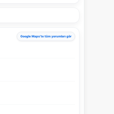
Google Maps
’te tüm yorumları gör
NBY Akıllı Asistan
AI kullanmadan, sitedeki gerçek yerlerle akıllı rota
önerir.
Şehir / ilçe
⭐ Popüler
🧭 Rehber
✨ İlk kez gelen