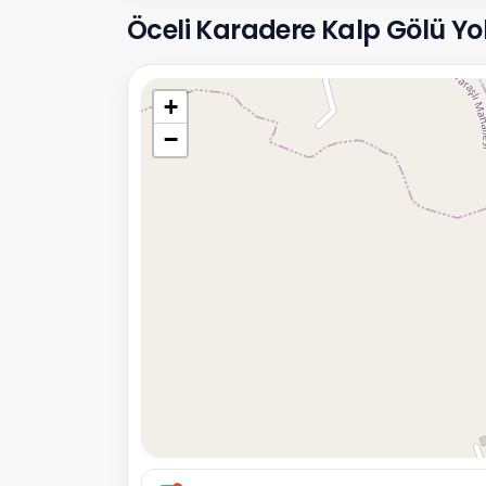
Öceli Karadere Kalp Gölü Yol T
+
−