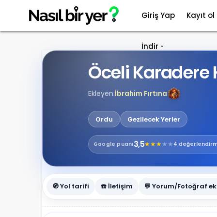
Giriş Yap
Kayıt ol
İndir
Öceli Karadere 
Ekleyen:
İbrahim Fırtına
Ordu
Gezilecek Yerler
3,5
★
★
★
★
★
Google
puanı
4 değerlendir
🧭 Yol tarifi
☎️ İletişim
💬 Yorum/Fotoğraf ek