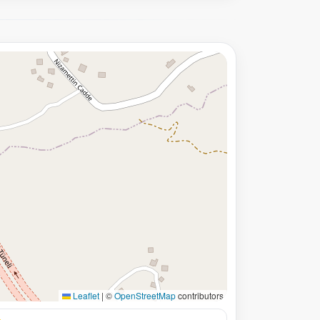
Leaflet
|
©
OpenStreetMap
contributors