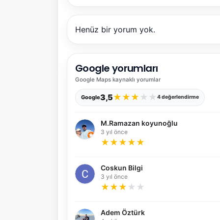
Henüz bir yorum yok.
Google yorumları
Google Maps
kaynaklı yorumlar
★
★
★
★
★
3,5
Google
4 değerlendirme
M.Ramazan koyunoğlu
3 yıl önce
★
★
★
★
★
Coskun Bilgi
3 yıl önce
★
★
★
★
★
Adem Öztürk