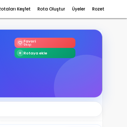
Rotaları Keşfet
Rota Oluştur
Üyeler
Rozet
Favori
🤍
0
kişi
+
Rotaya ekle