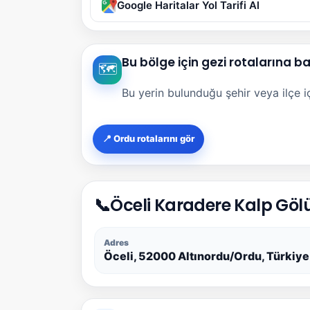
Google Haritalar Yol Tarifi Al
Bu bölge için gezi rotalarına b
🗺️
Bu yerin bulunduğu şehir veya ilçe içi
📍 Ordu rotalarını gör
📞
Öceli Karadere Kalp Gölü
Adres
Öceli, 52000 Altınordu/Ordu, Türkiye