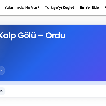
Yakınımda Ne Var?
Türkiye’yi Keşfet
Bir Yer Ekle
Kalp Gölü – Ordu
me
le