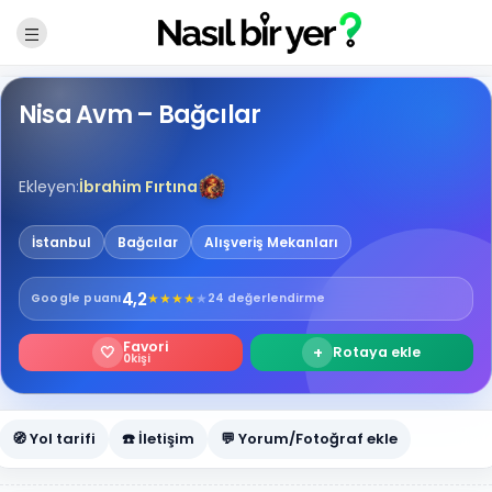
Nisa Avm – Bağcılar
Ekleyen:
İbrahim Fırtına
İstanbul
Bağcılar
Alışveriş Mekanları
4,2
★
★
★
★
★
Google
puanı
24 değerlendirme
Favori
🤍
+
Rotaya ekle
0
kişi
🧭 Yol tarifi
☎️ İletişim
💬 Yorum/Fotoğraf ekle