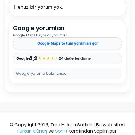
önerir.
Henüz bir yorum yok.
Google yorumları
Şehir / ilçe
Google Maps
kaynaklı yorumlar
Google Maps
’te tüm yorumları gör
⭐ Popüler
🧭 Rehber
✨ İlk kez gelen
4,2
★
★
★
★
★
Google
24 değerlendirme
🏛️ Tarihi
🌿 Doğa
👨‍👩‍👧 Aile/Çocuk
Google yorumu bulunamadı.
🍽️ Lezzet
⚡ Kısa
🚶 Yürüyüş
🚗 Arabayla
📸 Fotoğraf
🍃 Sakin
☔ Yağmurlu
🗓️ Hafta sonu
₺ Ekonomik
Durak
© Copyright 2026, Tüm Hakları Saklıdır | Bu web sitesi
Furkan Güneş
ve
SonFt
tarafından yapılmıştır.
Akıllı rota öner