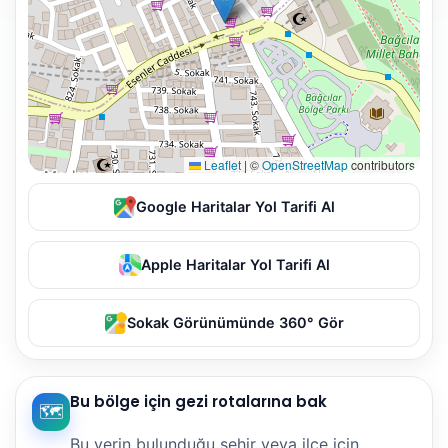
Leaflet
|
©
OpenStreetMap
contributors
Google Haritalar Yol Tarifi Al
Apple Haritalar Yol Tarifi Al
Sokak Görünümünde 360° Gör
Bu bölge için gezi rotalarına bak
🗺️
Bu yerin bulunduğu şehir veya ilçe için