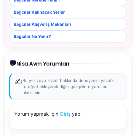
Bağcılar Kalınacak Yerler
Bağcılar Alışveriş Mekanları
Bağcılar Ne Yenir?
💬
Nisa Avm Yorumları
✍️
Bu yer veya lezzet hakkında deneyimini yazabilir,
fotoğraf ekleyerek diğer gezginlere yardımcı
olabilirsin.
Yorum yapmak için
Giriş
yap.
NBY Akıllı Asistan
AI kullanmadan, sitedeki gerçek yerlerle akıllı rota