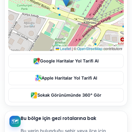
Leaflet
|
©
OpenStreetMap
contributors
Google Haritalar Yol Tarifi Al
Apple Haritalar Yol Tarifi Al
Sokak Görünümünde 360° Gör
Bu bölge için gezi rotalarına bak
🗺️
Bu yerin bulunduğu şehir veya ilçe için