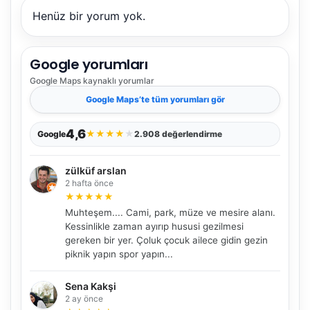
Henüz bir yorum yok.
Google yorumları
Google Maps
kaynaklı yorumlar
Google Maps
’te tüm yorumları gör
4,6
★
★
★
★
★
Google
2.908 değerlendirme
zülküf arslan
2 hafta önce
★
★
★
★
★
Muhteşem.... Cami, park, müze ve mesire alanı.
Kessinlikle zaman ayırıp hususi gezilmesi
gereken bir yer. Çoluk çocuk ailece gidin gezin
piknik yapın spor yapın...
Sena Kakşi
2 ay önce