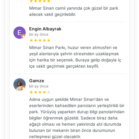
★
★
★
★
★
Mimar Sinan camii yanında çok güzel bir park
ailecek vakit geçirilebilir.
Engin Albayrak
bir ay önce
★
★
★
★
★
Mimar Sinan Parkı, huzur veren atmosferi ve
yeşil alanlarıyla şehrin stresinden uzaklaşmak
için harika bir seçenek. Buraya gelip doğayla iç
içe vakit geçirmek gerçekten keyifli.
Gamze
bir ay önce
NBY Akıllı Asistan
★
★
★
★
★
AI kullanmadan, sitedeki gerçek yerlerle akıllı rota
önerir.
Adına uygun şekilde Mimar Sinan'dan ve
eserlerinden bahsedilen panoların yerleştirildi bir
park. Yürüyüş yaparken durup bilgi panolarindan
bilgiler öğrenmek güzeldi. Sadece biraz daha
ağaçlı olması ve hemen yakininda atıl durumda
Şehir / ilçe
bulunan bir mekanin biran önce durumunun
netleşmesi güzel olacaktir.