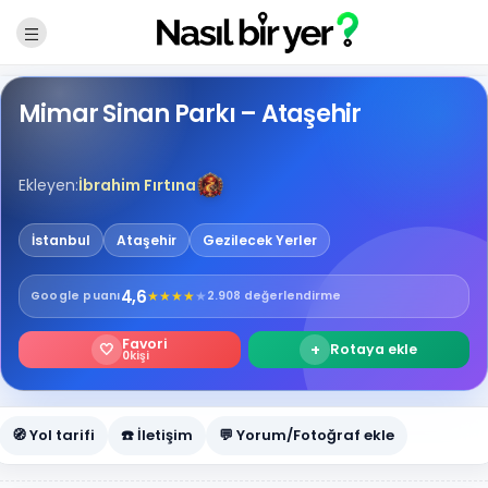
Mimar Sinan Parkı – Ataşehir
Ekleyen:
İbrahim Fırtına
İstanbul
Ataşehir
Gezilecek Yerler
4,6
★
★
★
★
★
Google
puanı
2.908 değerlendirme
Favori
🤍
+
Rotaya ekle
0
kişi
🧭 Yol tarifi
☎️ İletişim
💬 Yorum/Fotoğraf ekle