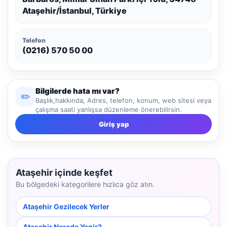
Ataşehir/İstanbul, Türkiye
Telefon
(0216) 570 50 00
Bilgilerde hata mı var?
✏️
Başlık,hakkında, Adres, telefon, konum, web sitesi veya
çalışma saati yanlışsa düzenleme önerebilirsin.
Giriş yap
Ataşehir içinde keşfet
Bu bölgedeki kategorilere hızlıca göz atın.
Ataşehir Gezilecek Yerler
Ataşehir Nerede Yenir?