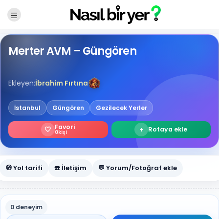
Merter AVM – Güngören
Ekleyen:
İbrahim Fırtına
İstanbul
Güngören
Gezilecek Yerler
Favori
🤍
+
Rotaya ekle
0
kişi
🧭 Yol tarifi
☎️ İletişim
💬 Yorum/Fotoğraf ekle
0 deneyim