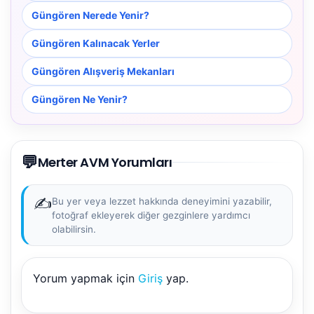
Güngören Nerede Yenir?
Güngören Kalınacak Yerler
Güngören Alışveriş Mekanları
Güngören Ne Yenir?
💬
Merter AVM Yorumları
✍️
Bu yer veya lezzet hakkında deneyimini yazabilir,
fotoğraf ekleyerek diğer gezginlere yardımcı
olabilirsin.
NBY Akıllı Asistan
Yorum yapmak için
Giriş
yap.
AI kullanmadan, sitedeki gerçek yerlerle akıllı rota
önerir.