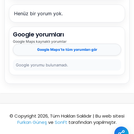
Henüz bir yorum yok.
Şehir / ilçe
Google yorumları
Google Maps
kaynaklı yorumlar
⭐ Popüler
🧭 Rehber
✨ İlk kez gelen
Google Maps
’te tüm yorumları gör
🏛️ Tarihi
🌿 Doğa
👨‍👩‍👧 Aile/Çocuk
Google yorumu bulunamadı.
🍽️ Lezzet
⚡ Kısa
🚶 Yürüyüş
🚗 Arabayla
📸 Fotoğraf
🍃 Sakin
☔ Yağmurlu
🗓️ Hafta sonu
₺ Ekonomik
Durak
© Copyright 2026, Tüm Hakları Saklıdır | Bu web sitesi
Furkan Güneş
ve
SonFt
tarafından yapılmıştır.
Akıllı rota öner