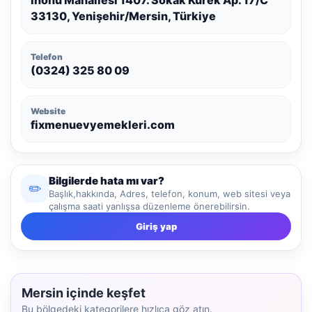
33130, Yenişehir/Mersin, Türkiye
Telefon
(0324) 325 80 09
Website
fixmenuevyemekleri.com
Bilgilerde hata mı var?
✏️
Başlık,hakkında, Adres, telefon, konum, web sitesi veya
çalışma saati yanlışsa düzenleme önerebilirsin.
Giriş yap
Mersin içinde keşfet
Bu bölgedeki kategorilere hızlıca göz atın.