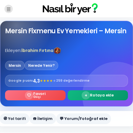
Mersin Fixmenu Ev Yemekleri – Mersin
Ekleyen:
İbrahim Fırtına
Mersin
Nerede Yenir?
4,3
★
★
★
★
★
Google
puanı
259 değerlendirme
Favori
🤍
+
Rotaya ekle
0
kişi
🧭 Yol tarifi
☎️ İletişim
💬 Yorum/Fotoğraf ekle