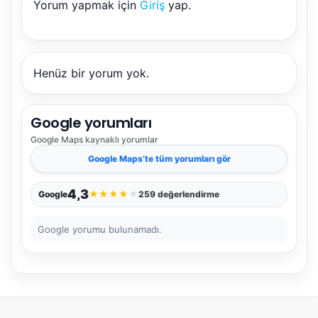
Yorum yapmak için
Giriş
yap.
NBY Akıllı Asistan
AI kullanmadan, sitedeki gerçek yerlerle akıllı rota
önerir.
Henüz bir yorum yok.
Google yorumları
Şehir / ilçe
Google Maps
kaynaklı yorumlar
Google Maps
’te tüm yorumları gör
⭐ Popüler
🧭 Rehber
✨ İlk kez gelen
4,3
★
★
★
★
★
Google
259 değerlendirme
🏛️ Tarihi
🌿 Doğa
👨‍👩‍👧 Aile/Çocuk
Google yorumu bulunamadı.
🍽️ Lezzet
⚡ Kısa
🚶 Yürüyüş
🚗 Arabayla
📸 Fotoğraf
🍃 Sakin
☔ Yağmurlu
🗓️ Hafta sonu
₺ Ekonomik
Durak