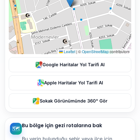
Leaflet
|
©
OpenStreetMap
contributors
Google Haritalar Yol Tarifi Al
Apple Haritalar Yol Tarifi Al
Sokak Görünümünde 360° Gör
Bu bölge için gezi rotalarına bak
🗺️
Bu yerin bulunduğu şehir veya ilçe için