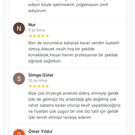
ediyor böyle işletmelerin çoğalmasını ümit
ediyorum.
Nur
8 ay önce
★
★
★
★
★
Ben de yorumlara bakarak karar verdim.İsabetli
olmuş.Ailecek nezih hoş bir şekilde
konakladık,Hayal hanım profesyonel bir şekilde
ağırladı sağolsun.
Simge Güler
10 ay önce
★
★
★
★
★
Bize çok önyargılı anlatıldı aldırış etmeyip geldik
iyiki de gelmişiz hiç anlatıldığı gibi değilmiş çok
rahat sabaha kadar oturup keyif yapabileceğiniz
ve fiyatları çok uygun bir otel biz tatil için geldik
iyiki tercih etmişiz tavsiye ederim
Ömer Yıldız