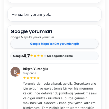
Henüz bir yorum yok.
Google yorumları
Google Maps
kaynaklı yorumlar
Google Maps
’te tüm yorumları gör
4,7
★
★
★
★
★
Google
54 değerlendirme
Büşra Yurtoğlu
8 ay önce
★
★
★
★
★
Yorumlardan yola çıkarak geldik. Gerçekten aile
için uygun ve gayet temiz bir yer biz memnun
kaldık. İnce detaylar düşünülmüş yemek masası
ve diğer mutfak ürünleri süpürge çamaşır
makinası var. Sadece kliması yok yazın kalınırmı
bilmiyorum. Temizliğiniz için tekraren teşekkür