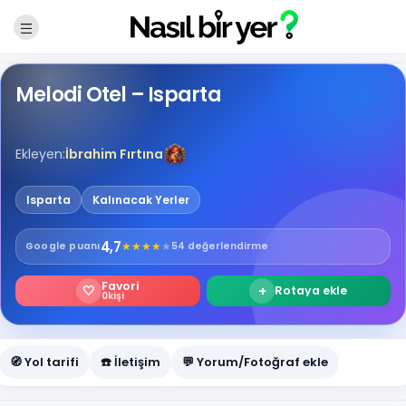
Melodi Otel – Isparta
Ekleyen:
İbrahim Fırtına
Isparta
Kalınacak Yerler
4,7
★
★
★
★
★
Google
puanı
54 değerlendirme
Favori
🤍
+
Rotaya ekle
0
kişi
🧭 Yol tarifi
☎️ İletişim
💬 Yorum/Fotoğraf ekle