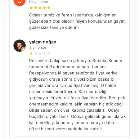
bir yıl önce
★
★
★
★
★
Odalar temiz ve ferah Isparta'da kaldığım en
güzel apart otel olabilir hijyen konusundan gayet
güzel size tavsiye ederim
yalçın doğan
NBY Akıllı Asistan
3 yıl önce
AI kullanmadan, sitedeki gerçek yerlerle akıllı rota
★
★
★
★
★
önerir.
Resimlere bakıp sakın gitmeyin. Sebebi. Konum
tamam otel adı tamam numara tamam.
Resepsiyonda ki bayan telefonda fiyat veriyo
gidiyosun oraya sonra diyoki bizim başka bi
yerimiz var ora için bu fiyat verilmiş. O halde
Şehir / ilçe
oranın resimlerini koyun. Şark kurnazlığı
yapmayın. Yüzde elli fazla fiyat istediler. Ben pek
önemsemedim kaldım lakin yapılan hiç etik değil.
Birde sabah on civarı kapınız çalabilir (:. Odayı
⭐ Popüler
🧭 Rehber
✨ İlk kez gelen
boşaltın diyebilirler (: Odaya gelirsek genel olarak
iyi temizlik iyi konum iyi ama o paraya daha
🏛️ Tarihi
🌿 Doğa
👨‍👩‍👧 Aile/Çocuk
güzel hizmet veren yerlede kalınabilir