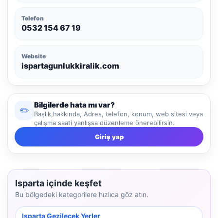
Telefon
0532 154 67 19
Website
ispartagunlukkiralik.com
Bilgilerde hata mı var?
✏️
Başlık,hakkında, Adres, telefon, konum, web sitesi veya
çalışma saati yanlışsa düzenleme önerebilirsin.
Giriş yap
Isparta içinde keşfet
Bu bölgedeki kategorilere hızlıca göz atın.
Isparta Gezilecek Yerler