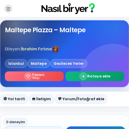
Maltepe Piazza – Maltepe
Ekleyen:
İbrahim Fırtına
İstanbul
Maltepe
Gezilecek Yerler
Favori
🤍
+
Rotaya ekle
0
kişi
🧭 Yol tarifi
☎️ İletişim
💬 Yorum/Fotoğraf ekle
0 deneyim