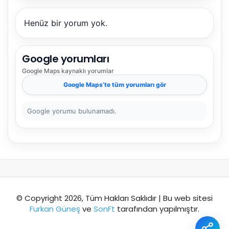
Henüz bir yorum yok.
Şehir / ilçe
Google yorumları
Google Maps
kaynaklı yorumlar
⭐ Popüler
🧭 Rehber
✨ İlk kez gelen
Google Maps
’te tüm yorumları gör
🏛️ Tarihi
🌿 Doğa
👨‍👩‍👧 Aile/Çocuk
Google yorumu bulunamadı.
🍽️ Lezzet
⚡ Kısa
🚶 Yürüyüş
🚗 Arabayla
📸 Fotoğraf
🍃 Sakin
☔ Yağmurlu
🗓️ Hafta sonu
₺ Ekonomik
Durak
© Copyright 2026, Tüm Hakları Saklıdır | Bu web sitesi
Furkan Güneş
ve
SonFt
tarafından yapılmıştır.
Akıllı rota öner