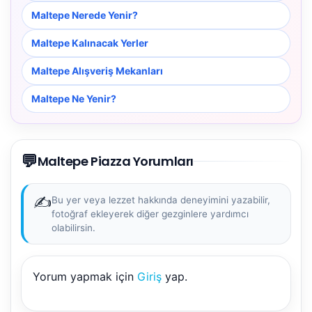
Maltepe Nerede Yenir?
Maltepe Kalınacak Yerler
Maltepe Alışveriş Mekanları
Maltepe Ne Yenir?
💬
Maltepe Piazza Yorumları
✍️
Bu yer veya lezzet hakkında deneyimini yazabilir,
fotoğraf ekleyerek diğer gezginlere yardımcı
olabilirsin.
NBY Akıllı Asistan
Yorum yapmak için
Giriş
yap.
AI kullanmadan, sitedeki gerçek yerlerle akıllı rota
önerir.