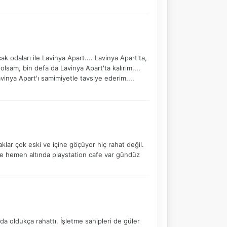
k odaları ile Lavinya Apart.... Lavinya Apart'ta,
lsam, bin defa da Lavinya Apart'ta kalırım....
avinya Apart'ı samimiyetle tavsiye ederim....
NBY Akıllı Asistan
AI kullanmadan, sitedeki gerçek yerlerle akıllı rota
önerir.
lar çok eski ve içine göçüyor hiç rahat değil.
e hemen altında playstation cafe var gündüz
Şehir / ilçe
⭐ Popüler
🧭 Rehber
✨ İlk kez gelen
 oldukça rahattı. İşletme sahipleri de güler