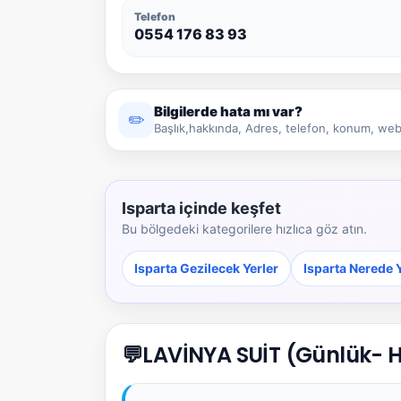
Telefon
0554 176 83 93
Bilgilerde hata mı var?
✏️
Başlık,hakkında, Adres, telefon, konum, web 
Isparta içinde keşfet
Bu bölgedeki kategorilere hızlıca göz atın.
Isparta Gezilecek Yerler
Isparta Nerede 
💬
LAVİNYA SUİT (Günlük- H