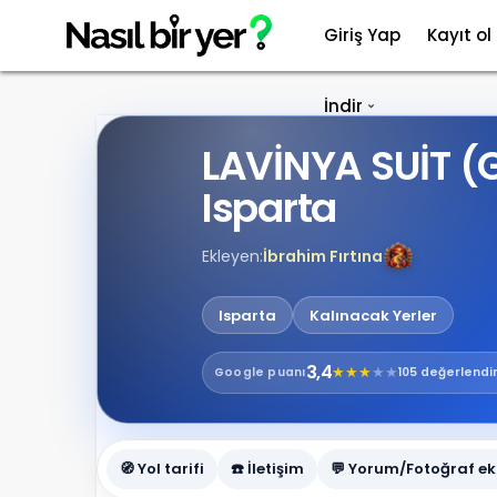
Giriş Yap
Kayıt ol
İndir
LAVİNYA SUİT (
Isparta
Ekleyen:
İbrahim Fırtına
Isparta
Kalınacak Yerler
3,4
★
★
★
★
★
Google
puanı
105 değerlend
🧭 Yol tarifi
☎️ İletişim
💬 Yorum/Fotoğraf ek