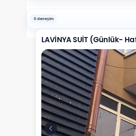
0 deneyim
LAVİNYA SUİT (Günlük- Haf