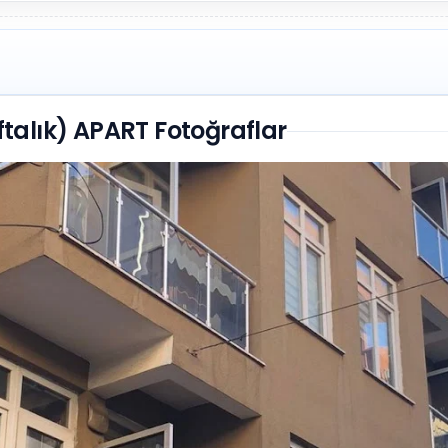
talık) APART Fotoğraflar