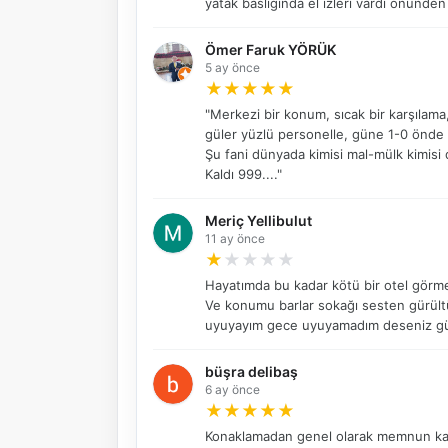
yatak basliginda el izleri vardi önunden
Ömer Faruk YÖRÜK
5 ay önce
★
★
★
★
★
"Merkezi bir konum, sıcak bir karşılama,
güler yüzlü personelle, güne 1-0 önde b
Şu fani dünyada kimisi mal-mülk kimisi d
Kaldı 999...."
Meriç Yellibulut
11 ay önce
★
★
★
★
★
Hayatımda bu kadar kötü bir otel görmed
Ve konumu barlar sokağı sesten gürült
uyuyayım gece uyuyamadım deseniz gü
büşra delibaş
6 ay önce
★
★
★
★
★
Konaklamadan genel olarak memnun kald