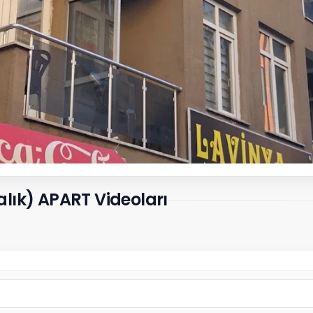
lık) APART Videoları