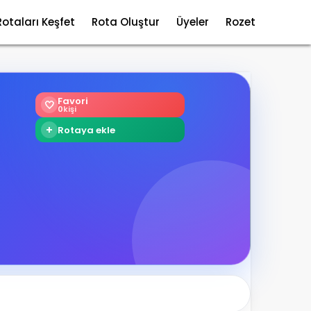
Rotaları Keşfet
Rota Oluştur
Üyeler
Rozet
Favori
🤍
0
kişi
+
Rotaya ekle