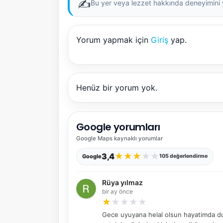
✍️
Bu yer veya lezzet hakkında deneyimini ya
Yorum yapmak için
Giriş
yap.
Henüz bir yorum yok.
Google yorumları
Google Maps
kaynaklı yorumlar
★
★
★
★
★
3,4
Google
105 değerlendirme
Rüya yılmaz
bir ay önce
★
★
★
★
★
Gece uyuyana helal olsun hayatimda du