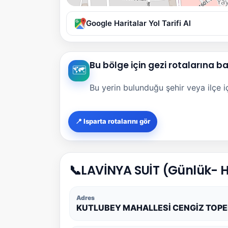
Google Haritalar Yol Tarifi Al
Bu bölge için gezi rotalarına b
🗺️
Bu yerin bulunduğu şehir veya ilçe içi
📍 Isparta rotalarını gör
📞
LAVİNYA SUİT (Günlük- Ha
Adres
KUTLUBEY MAHALLESİ CENGİZ TOPEL CA