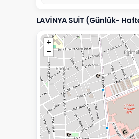
LAVİNYA SUİT (Günlük- Haftalı
+
−