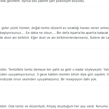
 bile gecmem. Ayrica ses yalitimi şart psikolojim bozuldu.
 güler yüzlü hizmet, doğal-temiz-düzenli ev sıcaklığı havası veren sımsıca
aşlıyorsunuz.... Ee daha ne olsun…. Bin defa Isparta'da apartta kalacak o
e dost-anı biriktirir. Eğer dost ve anı biriktirenlerdenseniz, Sizlere de L
im. Temizlikte temiz demeye bin şahit az gelir o kadar söyleyeyim. Yatak
üden uyuyamıyorsunuz. 3 gece kaldım resmen bitsin diye gün saydım. V
ndüzde onun sesinden uyuyamazsınız. Bir resepsiyon dahi yok.
ım. Oda temiz ve düzenliydi, ihtiyaç duyduğum her şey vardı. Konumu da