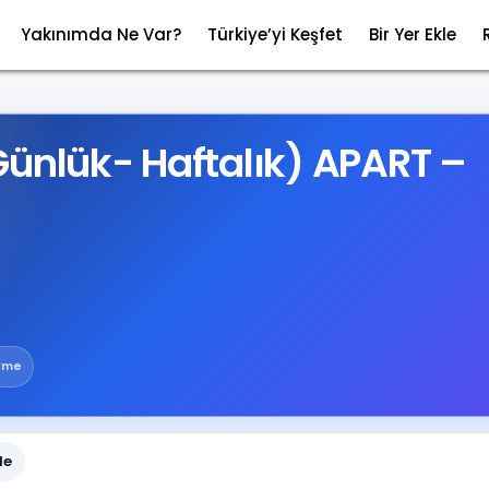
Yakınımda Ne Var?
Türkiye’yi Keşfet
Bir Yer Ekle
Günlük- Haftalık) APART –
irme
le