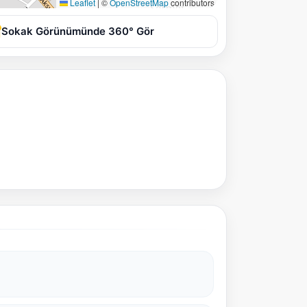
Leaflet
|
©
OpenStreetMap
contributors
Sokak Görünümünde 360° Gör