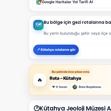
Google Haritalar Yol Tarifi Al
Bu bölge için gezi rotalarına b
🗺️
Bu yerin bulunduğu şehir veya ilçe içi
📍 Kütahya rotalarını gör
Bu şehirde öne çıkan rota
Rota – Kütahya
🔥
❤️ 0 favori
Rota Başlatıcısı
🕐
Kütahya Jeoloji Müzesi A