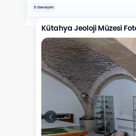
0 deneyim
Kütahya Jeoloji Müzesi Fot