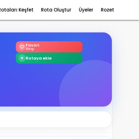
Rotaları Keşfet
Rota Oluştur
Üyeler
Rozet
Favori
🤍
0
kişi
+
Rotaya ekle