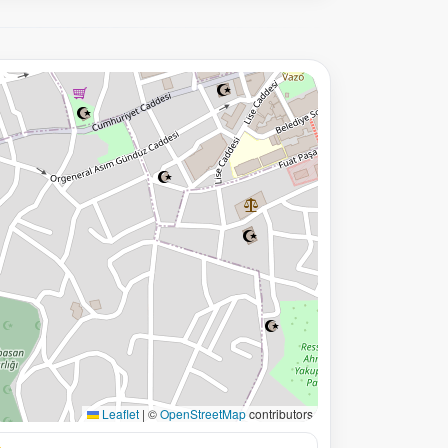
Leaflet
|
©
OpenStreetMap
contributors