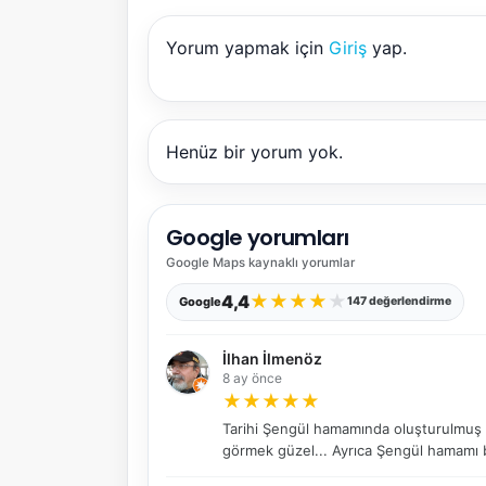
Yorum yapmak için
Giriş
yap.
Henüz bir yorum yok.
Google yorumları
Google Maps
kaynaklı yorumlar
★
★
★
★
★
4,4
Google
147 değerlendirme
İlhan İlmenöz
8 ay önce
★
★
★
★
★
Tarihi Şengül hamamında oluşturulmuş küç
görmek güzel... Ayrıca Şengül hamamı bö