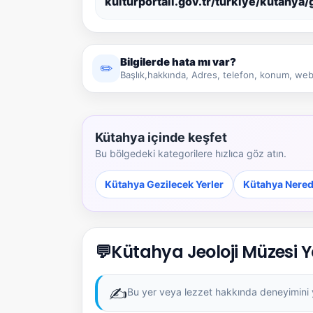
kulturportali.gov.tr/turkiye/kutahya
Bilgilerde hata mı var?
✏️
Başlık,hakkında, Adres, telefon, konum, web 
Kütahya içinde keşfet
Bu bölgedeki kategorilere hızlıca göz atın.
Kütahya Gezilecek Yerler
Kütahya Nered
💬
Kütahya Jeoloji Müzesi 
✍️
Bu yer veya lezzet hakkında deneyimini ya