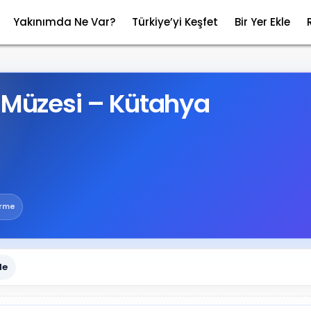
Yakınımda Ne Var?
Türkiye’yi Keşfet
Bir Yer Ekle
i Müzesi – Kütahya
irme
le