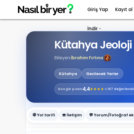
Giriş Yap
Kayıt ol
İndir
Kütahya Jeoloj
Ekleyen:
İbrahim Fırtına
Kütahya
Gezilecek Yerler
4,4
★
★
★
★
★
Google
puanı
147 değerlend
🧭 Yol tarifi
☎️ İletişim
💬 Yorum/Fotoğraf ek