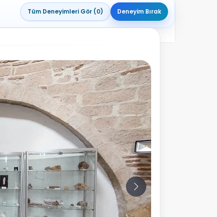
Tüm Deneyimleri Gör (0)
Deneyim Bırak
10
Fotoğraf