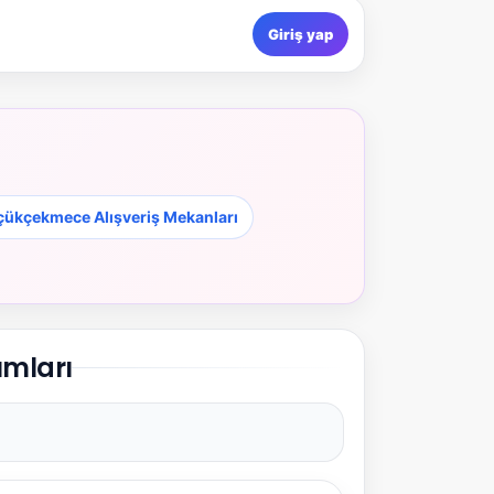
Giriş yap
ükçekmece Alışveriş Mekanları
umları
NBY Akıllı Asistan
AI kullanmadan, sitedeki gerçek yerlerle akıllı rota
önerir.