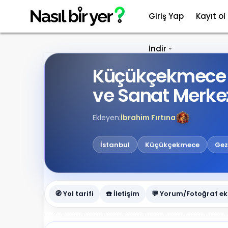
Giriş Yap
Kayıt ol
İndir
Küçükçekmece B
ve Sanat Merke
Ekleyen:
İbrahim Fırtına
İstanbul
Küçükçekmece
Gez
🧭 Yol tarifi
☎️ İletişim
💬 Yorum/Fotoğraf ek