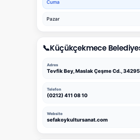
Cuma
Pazar
📞
Küçükçekmece Belediyesi 
Adres
Tevfik Bey, Maslak Çeşme Cd., 3429
Telefon
(0212) 411 08 10
Website
sefakoykultursanat.com