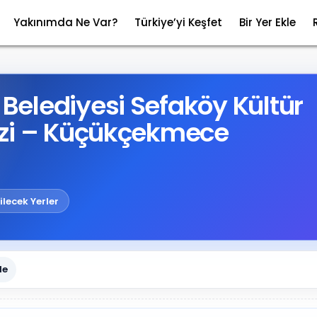
Yakınımda Ne Var?
Türkiye’yi Keşfet
Bir Yer Ekle
elediyesi Sefaköy Kültür
zi – Küçükçekmece
ilecek Yerler
le