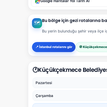
Google Haritalar Yol Tarifi Al
Bu bölge için gezi rotalarına b
🗺️
Bu yerin bulunduğu şehir veya ilçe içi
📍 İstanbul rotalarını gör
🧭 Küçükçekmece r
🕐
Küçükçekmece Belediyesi 
Pazartesi
Çarşamba