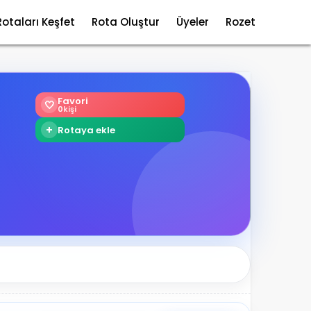
Rotaları Keşfet
Rota Oluştur
Üyeler
Rozet
Favori
🤍
0
kişi
+
Rotaya ekle