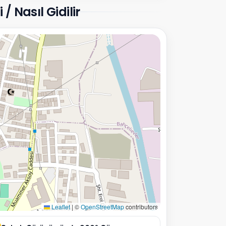
 Nasıl Gidilir
Leaflet
|
©
OpenStreetMap
contributors