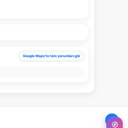
Şehir / ilçe
⭐ Popüler
🧭 Rehber
✨ İlk kez gelen
🏛️ Tarihi
🌿 Doğa
👨‍👩‍👧 Aile/Çocuk
Google Maps
’te tüm yorumları gör
🍽️ Lezzet
⚡ Kısa
🚶 Yürüyüş
🚗 Arabayla
📸 Fotoğraf
🍃 Sakin
☔ Yağmurlu
🗓️ Hafta sonu
₺ Ekonomik
Durak
Akıllı rota öner
🧭