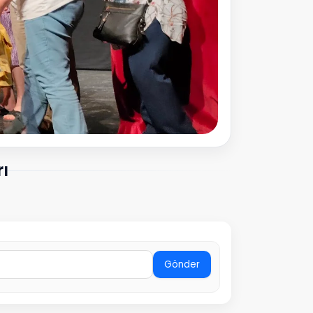
ı
Gönder