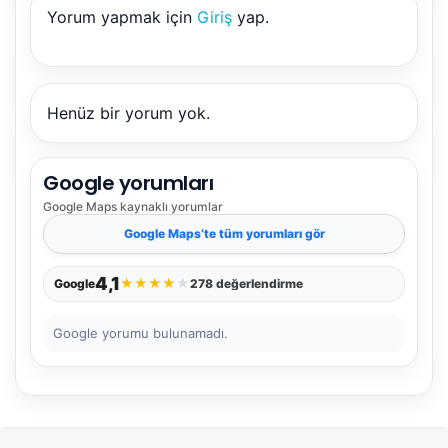
Yorum yapmak için
Giriş
yap.
NBY Akıllı Asistan
AI kullanmadan, sitedeki gerçek yerlerle akıllı rota
önerir.
Henüz bir yorum yok.
Google yorumları
Şehir / ilçe
Google Maps
kaynaklı yorumlar
Google Maps
’te tüm yorumları gör
⭐ Popüler
🧭 Rehber
✨ İlk kez gelen
4,1
★
★
★
★
★
Google
278 değerlendirme
🏛️ Tarihi
🌿 Doğa
👨‍👩‍👧 Aile/Çocuk
Google yorumu bulunamadı.
🍽️ Lezzet
⚡ Kısa
🚶 Yürüyüş
🚗 Arabayla
📸 Fotoğraf
🍃 Sakin
☔ Yağmurlu
🗓️ Hafta sonu
₺ Ekonomik