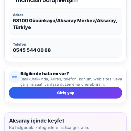
mamasın barajı İletişim
Adres
68100 Gücünkaya/Aksaray Merkez/Aksaray,
Türkiye
Telefon
0545 544 00 68
Bilgilerde hata mı var?
✏️
Başlık,hakkında, Adres, telefon, konum, web sitesi veya
çalışma saati yanlışsa düzenleme önerebilirsin.
Giriş yap
Aksaray içinde keşfet
Bu bölgedeki kategorilere hızlıca göz atın.