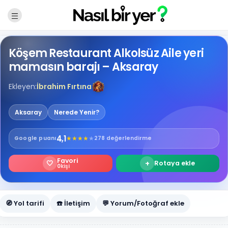
Köşem Restaurant Alkolsüz Aile yeri
mamasın barajı – Aksaray
Ekleyen:
İbrahim Fırtına
Aksaray
Nerede Yenir?
4,1
★
★
★
★
★
Google
puanı
278 değerlendirme
Favori
🤍
+
Rotaya ekle
0
kişi
🧭 Yol tarifi
☎️ İletişim
💬 Yorum/Fotoğraf ekle