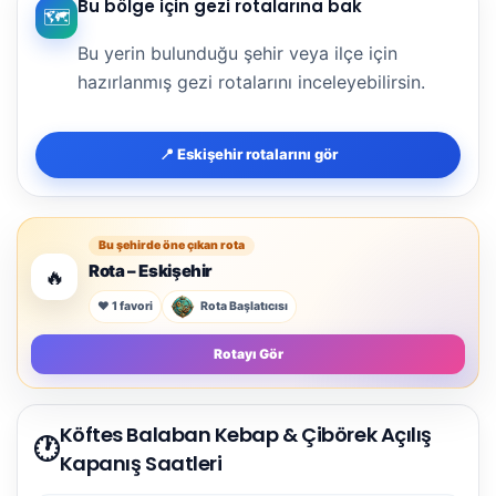
Bu bölge için gezi rotalarına bak
🗺️
Bu yerin bulunduğu şehir veya ilçe için
hazırlanmış gezi rotalarını inceleyebilirsin.
📍 Eskişehir rotalarını gör
Bu şehirde öne çıkan rota
Rota – Eskişehir
🔥
❤️ 1 favori
Rota Başlatıcısı
Rotayı Gör
Köftes Balaban Kebap & Çibörek Açılış
🕐
Kapanış Saatleri