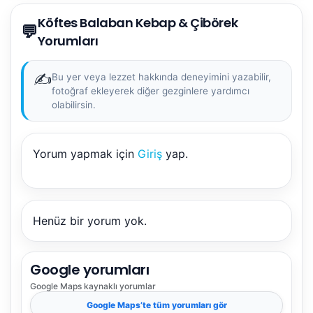
Köftes Balaban Kebap & Çibörek
💬
Yorumları
✍️
Bu yer veya lezzet hakkında deneyimini yazabilir,
fotoğraf ekleyerek diğer gezginlere yardımcı
olabilirsin.
Yorum yapmak için
Giriş
yap.
NBY Akıllı Asistan
AI kullanmadan, sitedeki gerçek yerlerle akıllı rota
önerir.
Henüz bir yorum yok.
Google yorumları
Şehir / ilçe
Google Maps
kaynaklı yorumlar
Google Maps
’te tüm yorumları gör