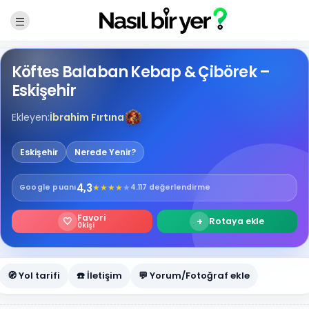
Köftes Balaban Kebap & Çibörek –
Eskişehir
Ekleyen:
İbrahim Fırtına
Eskişehir
Nerede Yenir?
4,3
★
★
★
★
★
Google
puanı
4.117 değerlendirme
Favori
🤍
+
Rotaya ekle
0
kişi
🧭 Yol tarifi
☎️ İletişim
💬 Yorum/Fotoğraf ekle