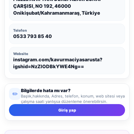
ÇARŞISI, NO 192, 46000
Onikişubat/Kahramanmaraş, Türkiye
Telefon
0533 793 85 40
Website
instagram.com/kavurmaciyasarusta?
igshid=NzZlODBkYWE4Ng==
Bilgilerde hata mı var?
✏️
Başlık,hakkında, Adres, telefon, konum, web sitesi veya
çalışma saati yanlışsa düzenleme önerebilirsin.
Giriş yap