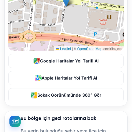
Leaflet
|
©
OpenStreetMap
contributors
Google Haritalar Yol Tarifi Al
Apple Haritalar Yol Tarifi Al
Sokak Görünümünde 360° Gör
Bu bölge için gezi rotalarına bak
🗺️
Bu yerin bulunduğu şehir veya ilçe için