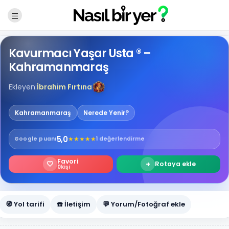
Kavurmacı Yaşar Usta ® –
Kahramanmaraş
Ekleyen:
İbrahim Fırtına
Kahramanmaraş
Nerede Yenir?
5,0
★
★
★
★
★
Google
puanı
1 değerlendirme
Favori
🤍
+
Rotaya ekle
0
kişi
🧭 Yol tarifi
☎️ İletişim
💬 Yorum/Fotoğraf ekle