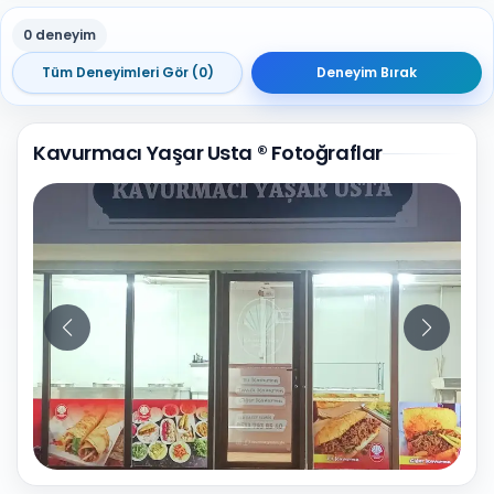
0 deneyim
Tüm Deneyimleri Gör (0)
Deneyim Bırak
Kavurmacı Yaşar Usta ® Fotoğraflar
10
Fotoğraf