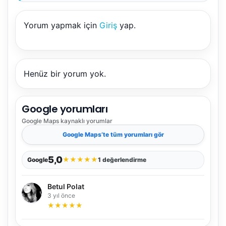
Yorum yapmak için
Giriş
yap.
NBY Akıllı Asistan
Henüz bir yorum yok.
AI kullanmadan, sitedeki gerçek yerlerle akıllı rota
önerir.
Google yorumları
Google Maps
kaynaklı yorumlar
Google Maps
’te tüm yorumları gör
Şehir / ilçe
5,0
★
★
★
★
★
Google
1 değerlendirme
⭐ Popüler
🧭 Rehber
✨ İlk kez gelen
Betul Polat
3 yıl önce
🏛️ Tarihi
🌿 Doğa
👨‍👩‍👧 Aile/Çocuk
★
★
★
★
★
🍽️ Lezzet
⚡ Kısa
🚶 Yürüyüş