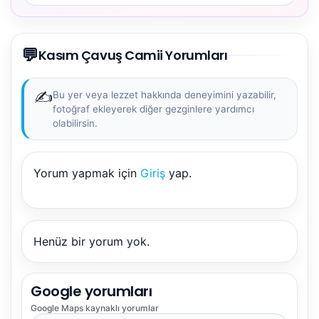
💬
Kasım Çavuş Camii Yorumları
✍️
Bu yer veya lezzet hakkında deneyimini yazabilir,
fotoğraf ekleyerek diğer gezginlere yardımcı
olabilirsin.
Yorum yapmak için
Giriş
yap.
NBY Akıllı Asistan
AI kullanmadan, sitedeki gerçek yerlerle akıllı rota
önerir.
Henüz bir yorum yok.
Google yorumları
Şehir / ilçe
Google Maps
kaynaklı yorumlar