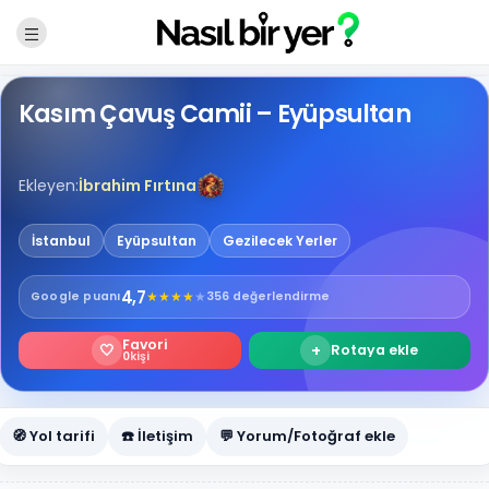
Kasım Çavuş Camii – Eyüpsultan
Ekleyen:
İbrahim Fırtına
İstanbul
Eyüpsultan
Gezilecek Yerler
4,7
★
★
★
★
★
Google
puanı
356 değerlendirme
Favori
🤍
+
Rotaya ekle
0
kişi
🧭 Yol tarifi
☎️ İletişim
💬 Yorum/Fotoğraf ekle