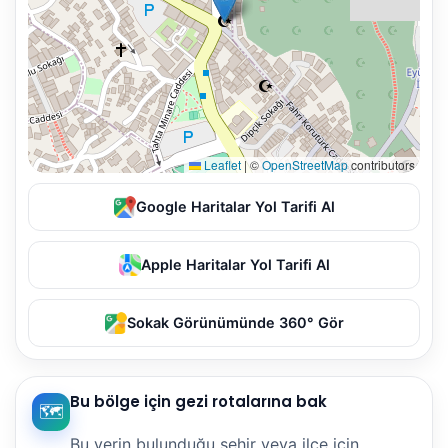
Leaflet
|
©
OpenStreetMap
contributors
Google Haritalar Yol Tarifi Al
Apple Haritalar Yol Tarifi Al
Sokak Görünümünde 360° Gör
Bu bölge için gezi rotalarına bak
🗺️
Bu yerin bulunduğu şehir veya ilçe için