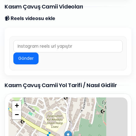
Kasım Çavuş Camii Videoları
📹 Reels videosu ekle
Gönder
Kasım Çavuş Camii Yol Tarifi / Nasıl Gidilir
+
−